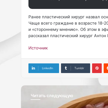
е
з
н
Ранее пластический хирург назвал о
о
,
Чаще всего граждане в возрасте 18-2
а
и «стороннему мнению». Об этом в эф
в
рассказал пластический хирург Антон
е
с
Источник
ь
а
б
с
Pinterest
у
LinkedIn
Tumblr
р
д
,
к
о
Читать следующую
т
о