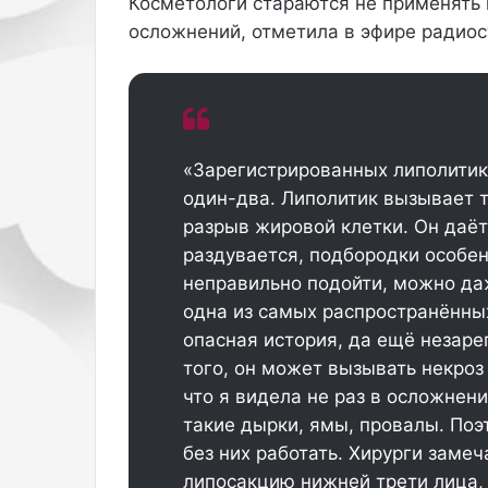
Косметологи стараются не применять 
а
е
осложнений, отметила в эфире радиос
н
в
а
о
о
з
д
м
е
о
ж
ж
«Зарегистрированных липолитик
д
н
один-два. Липолитик вызывает 
е
о
с
разрыв жировой клетки. Он даёт
м
раздувается, подбородки особен
о
неправильно подойти, можно даж
т
одна из самых распространённых
р
е
опасная история, да ещё незар
т
того, он может вызывать некроз 
ь
что я видела не раз в осложнени
с
такие дырки, ямы, провалы. По
е
без них работать. Хирурги заме
р
ь
липосакцию нижней трети лица, 