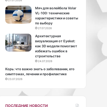
27.07.2026
О
т
л
а
Мяч для волейбола Volar
ь
О
VL-100: технические
г
р
характеристики и советы
а
а
по выбору
С
о
27.07.2026
е
п
Архитектурная
р
у
визуализация от Eyeket:
я
б
как 3D модели помогают
б
л
избежать ошибок в
к
и
строительстве
и
к
24.07.2026
н
о
а
в
Корь: что важно знать о заболевании, его
с
а
симптомах, лечении и профилактике
н
л
23.07.2026
я
а
л
ф
а
о
с
т
ь
о
ПОСЛЕДНИЕ НОВОСТИ