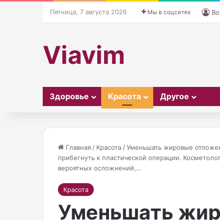
Пятница, 7 августа 2026
Мы в соцсетях
Во
Viavim
Здоровье
Красота
Другое
Главная
/
Красота
/
Уменьшать жировые отложе
прибегнуть к пластической операции. Косметолог
вероятных осложнений,…
04.11.2025
И
К
Как по мне, А
з
а
Красота
ведет одну из
в
к
Уменьшать жир
программ на т
е
п
с
о
невозможно с