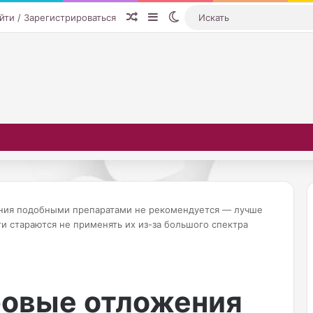
Случайная статья
Sidebar
Switch skin
йти / Зарегистрироваться
ния подобными препаратами не рекомендуется — лучше
и стараются не применять их из-за большого спектра
В
ртем Шейнин
л
 самых позорных
а
08.10.2025
овые отложения
елевидении. Ее
Владислав Лисовец заявил
д
и
мотреть
НСН, что образ мужа Ланы