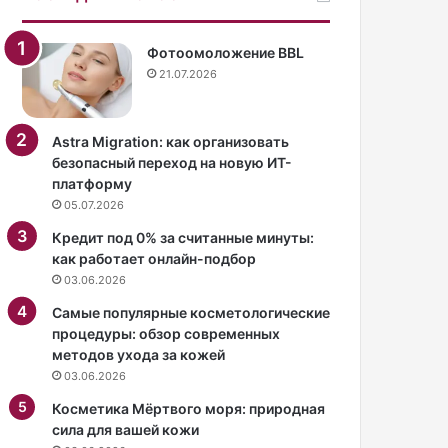
в
в
«
о
г
т
Фотоомоложение BBL
о
к
21.07.2026
л
р
о
о
м
в
Astra Migration: как организовать
»
е
безопасный переход на новую ИТ-
к
н
платформу
о
н
05.07.2026
м
о
б
м
Кредит под 0% за считанные минуты:
и
о
как работает онлайн-подбор
н
б
03.06.2026
е
р
Самые популярные косметологические
з
а
процедуры: обзор современных
о
з
методов ухода за кожей
н
е
03.06.2026
е
.
в
Косметика Мёртвого моря: природная
П
сила для вашей кожи
а