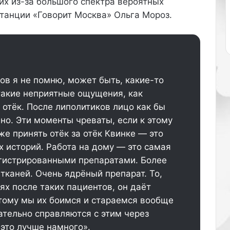
их из-за большого спектра вероятных
о
танции «Говорит Москва» Ольга Мороз.
ж
н
о
с
о
о
ов я не помню, может быть, какие-то
т
такие неприятные ощущения, как
н
е
 отёк. После липолитиков лицо как бы
с
но. Эти моменты чреваты, если к этому
т
е принять отёк за отёк Квинке — это
и
 историй. Работа на дому — это самая
с
Как ухаживать за кожей рук зимой:
о
егистрированными препаратами. Более
маски и кремы
с
тканей. Очень ядрёный препарат. То,
т
ях после таких пациентов, он даёт
и
этому мы их боимся и стараемся вообще
л
Как избавиться от чёрных точек на
чательно справляются с этим через
е
носу в домашних условиях
м
это лучше намного».