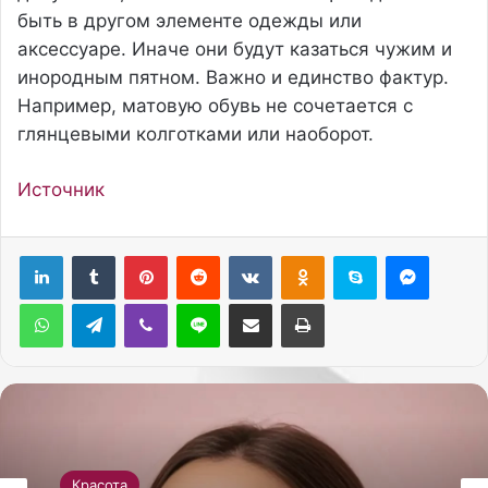
быть в другом элементе одежды или
аксессуаре. Иначе они будут казаться чужим и
инородным пятном. Важно и единство фактур.
Например, матовую обувь не сочетается с
глянцевыми колготками или наоборот.
Источник
Pinterest
Reddit
Вконтакте
Одноклассники
Skype
Messenger
WhatsApp
Telegram
Viber
Line
Поделиться через электронную почту
Печатать
Красота