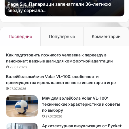
Page Six. Папарацци запечатлели 36-летнюю
ю
а
звезду сериала…
а
л
к
и
т
т
р
и
и
-
Последние
Популярные
Комментарии
с
ш
у
о
б
у
Как подготовить пожилого человека к переезду в
о
и
пансионат: важные шаги для комфортной адаптации
л
м
29.07.2026
г
о
Волейбольный мяч Volar VL-100: особенности,
а
д
преимущества и роль качественного инвентаря в игре
р
е
с
27.07.2026
л
к
ь
Мяч для волейбола Volar VL-100:
о
К
технические характеристики и советы
г
а
по выбору
о
й
27.07.2026
п
л
р
и
Архитектурная визуализация от Eyeket: