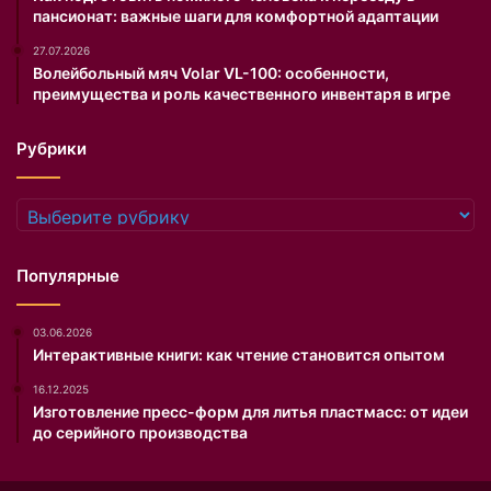
пансионат: важные шаги для комфортной адаптации
ь
r
н
a
27.07.2026
и
m
Волейбольный мяч Volar VL-100: особенности,
к
(
преимущества и роль качественного инвентаря в игре
е
в
н
л
Рубрики
а
а
п
д
л
е
Рубрики
я
л
ж
е
е
ц
Популярные
.
к
С
о
03.06.2026
о
м
Интерактивные книги: как чтение становится опытом
о
п
т
а
16.12.2025
в
н
Изготовление пресс-форм для литья пластмасс: от идеи
е
и
до серийного производства
т
я
с
M