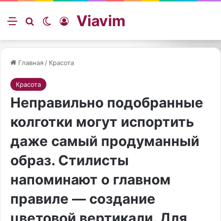
Viavim
Меню
Искать
Switch skin
Войти
Главная
/
Красота
Красота
Неправильно подобранные
колготки могут испортить
даже самый продуманный
образ. Стилисты
напоминают о главном
правиле — создание
цветовой вертикали. Для