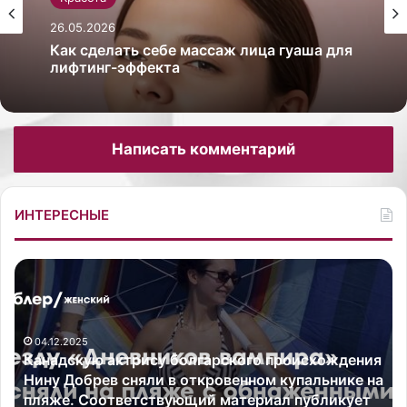
26.05.2026
Как сделать себе массаж лица гуаша для
лифтинг-эффекта
Написать комментарий
ИНТЕРЕСНЫЕ
К
З
а
в
н
е
а
з
04.12.2025
д
д
Канадскую актрису болгарского происхождения
с
а
Нину Добрев сняли в откровенном купальнике на
к
р
пляже. Соответствующий материал публикует
у
е