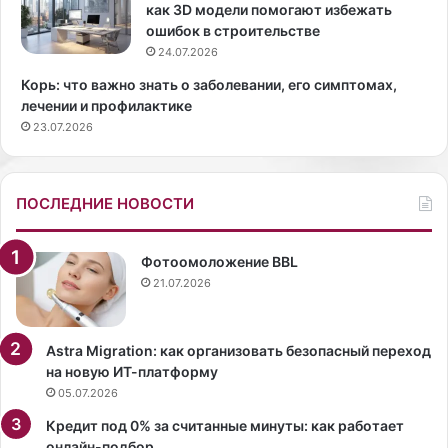
о
Д
как 3D модели помогают избежать
и
ж
ошибок в строительстве
с
е
24.07.2026
х
н
Корь: что важно знать о заболевании, его симптомах,
о
н
лечении и профилактике
ж
е
23.07.2026
д
р
е
с
н
м
и
е
ПОСЛЕДНИЕ НОВОСТИ
я
н
Н
и
и
л
Фотоомоложение BBL
н
а
21.07.2026
у
и
Д
м
о
и
Astra Migration: как организовать безопасный переход
б
д
на новую ИТ-платформу
р
ж
05.07.2026
е
.
Кредит под 0% за считанные минуты: как работает
в
Ф
онлайн-подбор