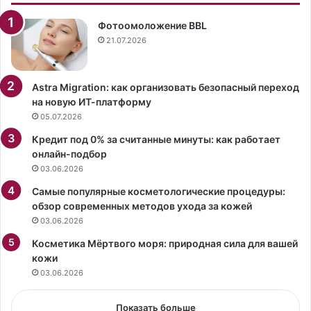
л
ы
Фотоомоложение BBL
й
21.07.2026
г
о
д
Astra Migration: как организовать безопасный переход
на новую ИТ-платформу
05.07.2026
Кредит под 0% за считанные минуты: как работает
онлайн-подбор
03.06.2026
Самые популярные косметологические процедуры:
обзор современных методов ухода за кожей
03.06.2026
Косметика Мёртвого моря: природная сила для вашей
кожи
03.06.2026
Показать больше