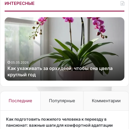
ИНТЕРЕСНЫЕ
К
К
а
а
к
к
у
з
х
а
,
а
с
ж
о
и
л
05.05.2026
Как ухаживать за орхидеей, чтобы она цвела
в
и
круглый год
а
т
т
ь
ь
с
з
а
а
л
Последние
Популярные
Комментарии
о
о
р
в
х
р
Как подготовить пожилого человека к переезду в
и
а
пансионат: важные шаги для комфортной адаптации
д
с