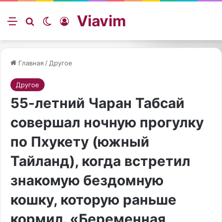
Viavim
Меню
Искать
Switch skin
Войти
Главная
/
Другое
Другое
55-летний Чаран Табсай
совершал ночную прогулку
по Пхукету (южный
Тайланд), когда встретил
знакомую бездомную
кошку, которую раньше
кормил. «Беременная