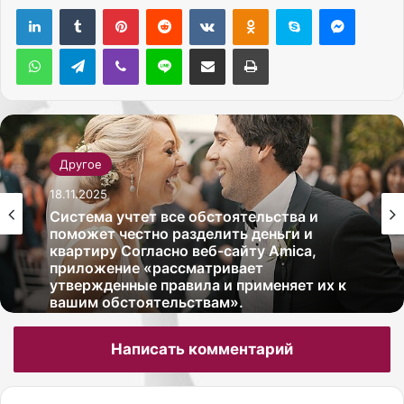
Pinterest
Reddit
Вконтакте
Одноклассники
Skype
Messenger
WhatsApp
Telegram
Viber
Line
Поделиться через электронную почту
Печатать
Другое
18.11.2025
Система учтет все обстоятельства и
поможет честно разделить деньги и
квартиру Согласно веб-сайту Amica,
приложение «рассматривает
утвержденные правила и применяет их к
вашим обстоятельствам».
Написать комментарий