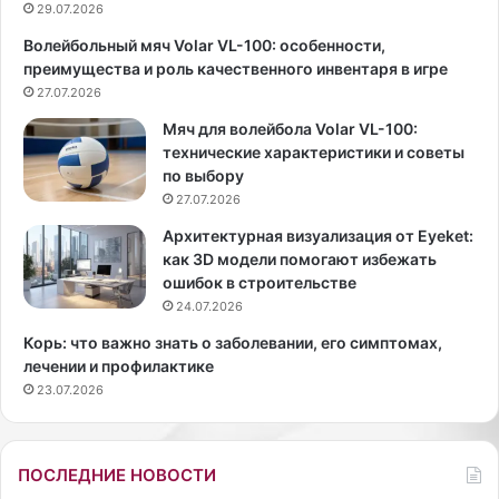
29.07.2026
е
с
Волейбольный мяч Volar VL-100: особенности,
е
о
преимущества и роль качественного инвентаря в игре
й
л
,
27.07.2026
е
ч
с
Мяч для волейбола Volar VL-100:
т
ч
технические характеристики и советы
о
е
по выбору
б
с
27.07.2026
ы
н
о
о
Архитектурная визуализация от Eyeket:
н
к
как 3D модели помогают избежать
а
о
ошибок в строительстве
ц
м
24.07.2026
в
Корь: что важно знать о заболевании, его симптомах,
е
лечении и профилактике
л
23.07.2026
а
к
р
у
ПОСЛЕДНИЕ НОВОСТИ
г