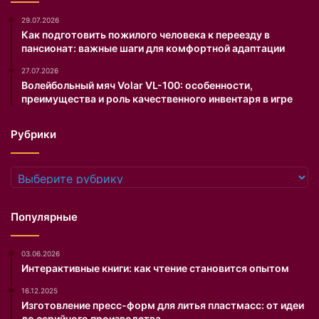
и
м
29.07.2026
Д
Как подготовить пожилого человека к переезду в
пансионат: важные шаги для комфортной адаптации
е
м
27.07.2026
и
Волейбольный мяч Volar VL-100: особенности,
д
преимущества и роль качественного инвентаря в игре
о
в
Рубрики
п
р
е
Рубрики
д
с
т
Популярные
а
в
03.06.2026
и
Интерактивные книги: как чтение становится опытом
т
ю
16.12.2025
б
Изготовление пресс-форм для литья пластмасс: от идеи
и
до серийного производства