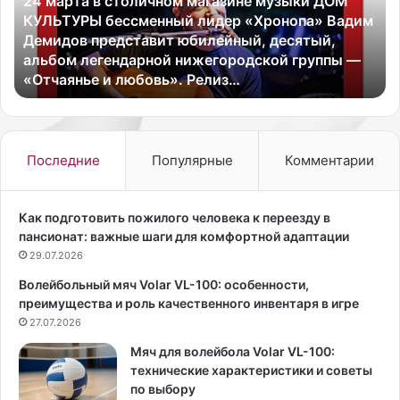
24 марта в столичном магазине музыки ДОМ
т
б
КУЛЬТУРЫ бессменный лидер «Хронопа» Вадим
а
р
Демидов представит юбилейный, десятый,
в
а
альбом легендарной нижегородской группы —
с
т
«Отчаянье и любовь». Релиз…
т
ь
о
г
л
а
и
р
ч
д
Последние
Популярные
Комментарии
н
е
о
р
м
о
Как подготовить пожилого человека к переезду в
м
б
пансионат: важные шаги для комфортной адаптации
а
н
29.07.2026
г
а
Волейбольный мяч Volar VL-100: особенности,
а
о
преимущества и роль качественного инвентаря в игре
з
с
и
27.07.2026
е
н
н
Мяч для волейбола Volar VL-100:
е
ь
технические характеристики и советы
м
2
по выбору
у
0