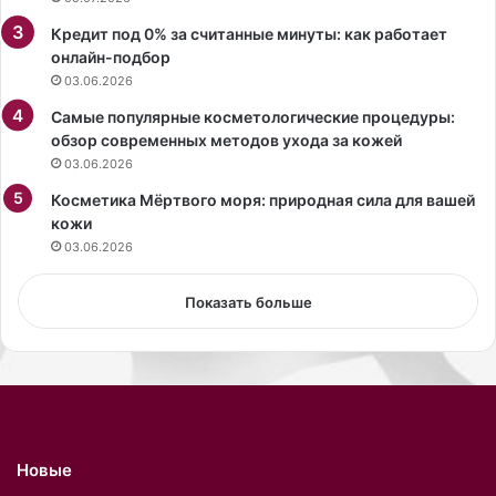
н
Кредит под 0% за считанные минуты: как работает
н
онлайн-подбор
ы
03.06.2026
й
л
Самые популярные косметологические процедуры:
и
обзор современных методов ухода за кожей
д
03.06.2026
е
р
Косметика Мёртвого моря: природная сила для вашей
«
кожи
Х
03.06.2026
р
о
Показать больше
н
о
п
а
»
В
а
Новые
д