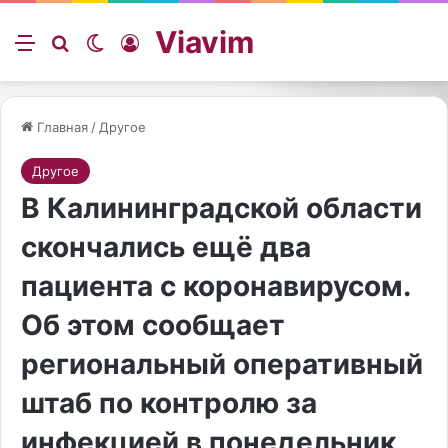
Viavim
Меню
Искать
Switch skin
Войти
Главная
/
Другое
Другое
В Калининградской области
скончались ещё два
пациента с коронавирусом.
Об этом сообщает
региональный оперативный
штаб по контролю за
инфекцией в понедельник,