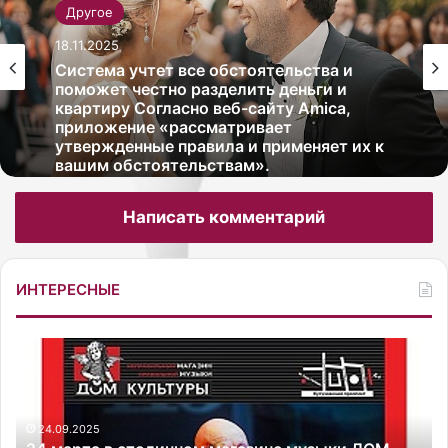
Другое
18.11.2025
Система учтет все обстоятельства и
поможет честно разделить деньги и
квартиру Согласно веб-сайту Amica,
приложение «рассматривает
утвержденные правила и применяет их к
вашим обстоятельствам».
Написать комментарий
ИНТЕРЕСНЫЕ
2
К
4
а
м
к
а
с
24.09.2025
р
о