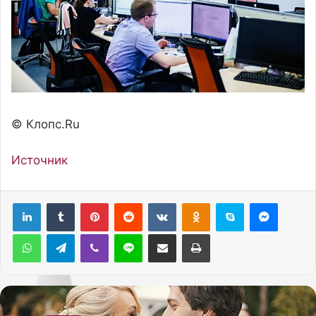
© Клопс.Ru
Источник
Pinterest
Reddit
Вконтакте
Одноклассники
Skype
Messenger
WhatsApp
Telegram
Viber
Line
Поделиться через электронную почту
Печатать