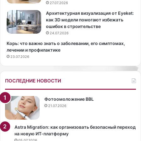
27.07.2026
з
2
ы
6
Архитектурная визуализация от Eyeket:
к
з
как 3D модели помогают избежать
и
а
ошибок в строительстве
Д
5
24.07.2026
О
в
Корь: что важно знать о заболевании, его симптомах,
М
е
лечении и профилактике
К
щ
23.07.2026
У
е
Л
й
Ь
Т
ПОСЛЕДНИЕ НОВОСТИ
У
Р
Ы
Фотоомоложение BBL
б
21.07.2026
е
с
с
Astra Migration: как организовать безопасный переход
м
на новую ИТ-платформу
е
05.07.2026