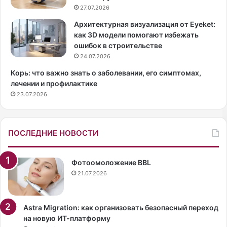
z
27.07.2026
a
r
Архитектурная визуализация от Eyeket:
d
как 3D модели помогают избежать
E
ошибок в строительстве
n
24.07.2026
t
Корь: что важно знать о заболевании, его симптомах,
e
лечении и профилактике
r
23.07.2026
t
a
i
n
ПОСЛЕДНИЕ НОВОСТИ
m
e
n
Фотоомоложение BBL
t
21.07.2026
Э
н
д
Astra Migration: как организовать безопасный переход
р
на новую ИТ-платформу
ю