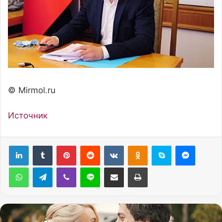
© Mirmol.ru
Источник
Pinterest
Reddit
Вконтакте
Одноклассники
Skype
Messenger
WhatsApp
Telegram
Viber
Line
Поделиться через электронную почту
Печатать