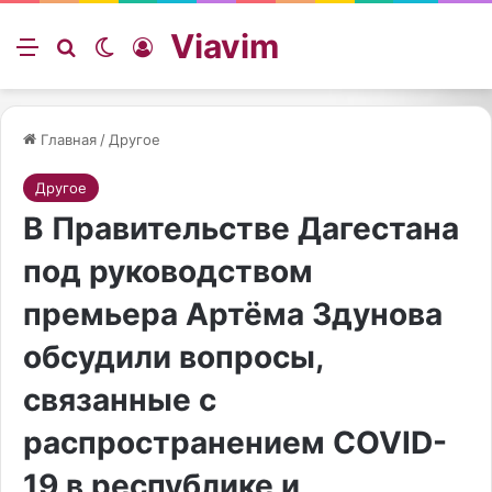
Viavim
Меню
Искать
Switch skin
Войти
Главная
/
Другое
Другое
В Правительстве Дагестана
под руководством
премьера Артёма Здунова
обсудили вопросы,
связанные с
распространением COVID-
19 в республике и