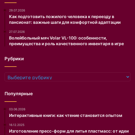
п
о
29.07.2026
к
Как подготовить пожилого человека к переезду в
пансионат: важные шаги для комфортной адаптации
и
д
27.07.2026
а
Волейбольный мяч Volar VL-100: особенности,
е
преимущества и роль качественного инвентаря в игре
т
к
Рубрики
о
м
п
Рубрики
а
н
и
Популярные
ю
,
03.06.2026
в
Интерактивные книги: как чтение становится опытом
к
о
16.12.2025
т
Изготовление пресс-форм для литья пластмасс: от идеи