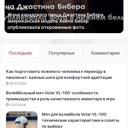
Младший дизайнер к
и
Entertainment Эндр
й
о певца Джастина Бибера,
покидает компанию,
д
одель Хейли Бибер
лет. Это решение да
и
ткровенные фото.
подробно описал п
з
а
й
н
е
Последние
Популярные
Комментарии
р
к
в
Как подготовить пожилого человека к переезду в
е
пансионат: важные шаги для комфортной адаптации
с
29.07.2026
т
Волейбольный мяч Volar VL-100: особенности,
о
преимущества и роль качественного инвентаря в игре
в
27.07.2026
B
l
Мяч для волейбола Volar VL-100:
i
технические характеристики и советы
z
по выбору