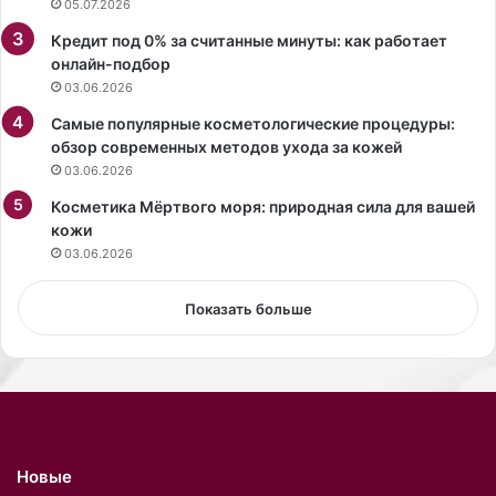
05.07.2026
Б
Кредит под 0% за считанные минуты: как работает
у
онлайн-подбор
ч
03.06.2026
а
ц
Самые популярные косметологические процедуры:
к
обзор современных методов ухода за кожей
и
03.06.2026
й
Косметика Мёртвого моря: природная сила для вашей
р
кожи
а
с
03.06.2026
с
к
Показать больше
а
з
а
л
,
ч
т
Новые
о