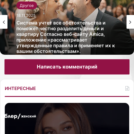
Другое
18.11.2025
Другое
Система учтет все обстоятельства и
18.11.2025
поможет честно разделить деньги и
квартиру Согласно веб-сайту Amica,
приложение «рассматривает
утвержденные правила и применяет их к
вашим обстоятельствам».
Чемпионка Европы и призер чемпионатов
Написать комментарий
мира по керлингу Анна Сидорова
призналась в своем Instagram, что она не
ревнует своего бойфренда олимпийского
чемпиона 2014 года в командных
ИНТЕРЕСНЫЕ
соревнованиях…
М
л
а
д
16.10.2025
ш