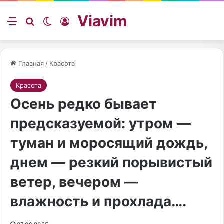
Viavim
Меню
Искать
Switch skin
Войти
Главная
/
Красота
Красота
Осень редко бывает
предсказуемой: утром —
туман и моросящий дождь,
днем — резкий порывистый
ветер, вечером —
влажность и прохлада….