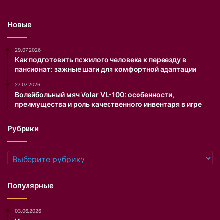
,
а
Новые
к
к
у
29.07.2026
р
Как подготовить пожилого человека к переезду в
пансионат: важные шаги для комфортной адаптации
а
т
27.07.2026
н
Волейбольный мяч Volar VL-100: особенности,
а
преимущества и роль качественного инвентаря в игре
я
п
Рубрики
о
с
а
Рубрики
д
к
а
Популярные
и
с
03.06.2026
п