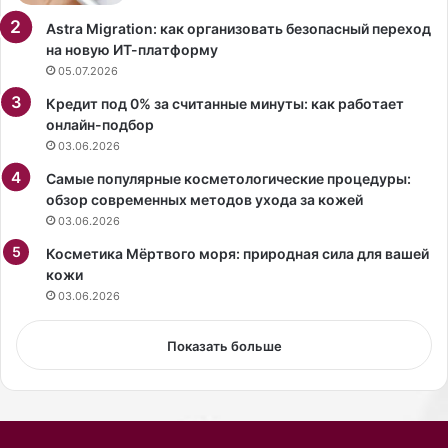
н
т
е
п
Astra Migration: как организовать безопасный переход
з
р
на новую ИТ-платформу
о
о
05.07.2026
н
с
Кредит под 0% за считанные минуты: как работает
е
т
онлайн-подбор
.
:
03.06.2026
п
р
Самые популярные косметологические процедуры:
а
обзор современных методов ухода за кожей
в
03.06.2026
и
Косметика Мёртвого моря: природная сила для вашей
л
кожи
ь
н
03.06.2026
а
я
Показать больше
в
я
з
к
а