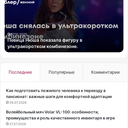
в
п
и
к
ц
а
а
м
Н
о
ю
ж
07.10.2025
Певица Нюша показала фигуру в
ш
е
ультракоротком комбинезоне.
а
т
п
г
о
р
к
е
а
т
Последние
Популярные
Комментарии
з
ь
а
и
л
п
Как подготовить пожилого человека к переезду в
а
р
пансионат: важные шаги для комфортной адаптации
ф
и
29.07.2026
и
э
Волейбольный мяч Volar VL-100: особенности,
г
т
преимущества и роль качественного инвентаря в игре
у
о
р
27.07.2026
м