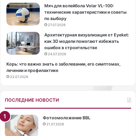
у
д
Мяч для волейбола Volar VL-100:
в
е
технические характеристики и советы
у
л
по выбору
л
а
27.07.2026
ь
т
т
ь
Архитектурная визуализация от Eyeket:
р
л
как 3D модели помогают избежать
а
и
ошибок в строительстве
к
ц
24.07.2026
о
о
Корь: что важно знать о заболевании, его симптомах,
р
л
лечении и профилактике
о
е
23.07.2026
т
г
к
ч
о
е
м
.
ПОСЛЕДНИЕ НОВОСТИ
к
С
о
е
м
к
Фотоомоложение BBL
б
р
21.07.2026
и
е