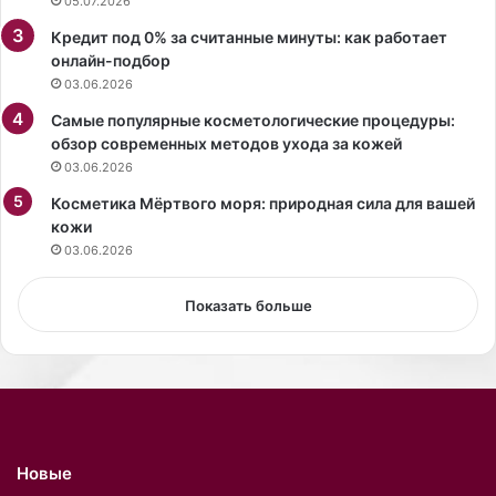
05.07.2026
т
н
Кредит под 0% за считанные минуты: как работает
о
ф
онлайн-подбор
в
у
03.06.2026
в
з
о
и
Самые популярные косметологические процедуры:
д
л
обзор современных методов ухода за кожей
н
а
03.06.2026
о
с
м
Косметика Мёртвого моря: природная сила для вашей
ь
к
кожи
н
р
а
03.06.2026
и
п
с
у
Показать больше
т
б
а
л
л
и
л
к
е
е
.
и
з
Новые
-