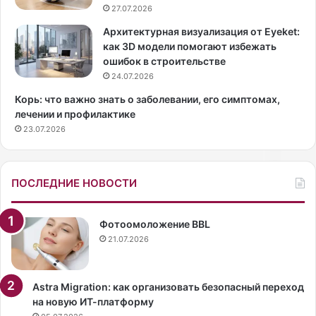
а
л
27.07.2026
—
ь
н
Б
Архитектурная визуализация от Eyeket:
а
р
как 3D модели помогают избежать
л
у
ошибок в строительстве
и
к
24.07.2026
ч
с
Корь: что важно знать о заболевании, его симптомах,
и
Н
лечении и профилактике
е
е
23.07.2026
н
й
е
д
с
е
к
р
ПОСЛЕДНИЕ НОВОСТИ
о
е
л
д
ь
в
Фотоомоложение BBL
к
а
21.07.2026
и
н
х
е
ц
о
Astra Migration: как организовать безопасный переход
в
к
на новую ИТ-платформу
е
о