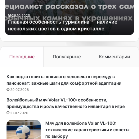
а
я
я
р
о
н
29.10.2025
Главная особенность турмалина — наличие
с
а
нескольких цветов в одном кристалле.
о
я
б
а
е
м
н
е
н
р
Последние
Популярные
Комментарии
о
и
с
к
т
а
Как подготовить пожилого человека к переезду в
ь
н
пансионат: важные шаги для комфортной адаптации
т
с
29.07.2026
у
к
Волейбольный мяч Volar VL-100: особенности,
р
а
преимущества и роль качественного инвентаря в игре
м
я
а
27.07.2026
м
л
о
Мяч для волейбола Volar VL-100:
и
д
технические характеристики и советы
н
е
по выбору