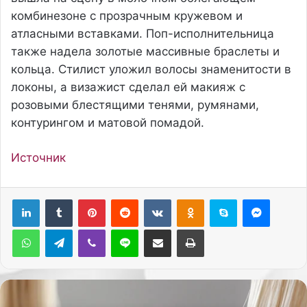
комбинезоне с прозрачным кружевом и
атласными вставками. Поп-исполнительница
также надела золотые массивные браслеты и
кольца. Стилист уложил волосы знаменитости в
локоны, а визажист сделал ей макияж с
розовыми блестящими тенями, румянами,
контурингом и матовой помадой.
Источник
Pinterest
Reddit
Вконтакте
Одноклассники
Skype
Messenger
WhatsApp
Telegram
Viber
Line
Поделиться через электронную почту
Печатать