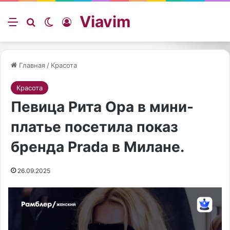
Viavim
Меню
Искать
Switch skin
Войти
Главная
/
Красота
Красота
Певица Рита Ора в мини-
платье посетила показ
бренда Prada в Милане.
26.09.2025