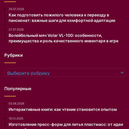
з
а
29.07.2026
д
Как подготовить пожилого человека к переезду в
пансионат: важные шаги для комфортной адаптации
е
к
27.07.2026
о
Волейбольный мяч Volar VL-100: особенности,
л
преимущества и роль качественного инвентаря в игре
ь
т
Рубрики
е
.
С
Рубрики
о
о
т
Популярные
в
е
03.06.2026
т
Интерактивные книги: как чтение становится опытом
с
т
16.12.2025
в
Изготовление пресс-форм для литья пластмасс: от идеи