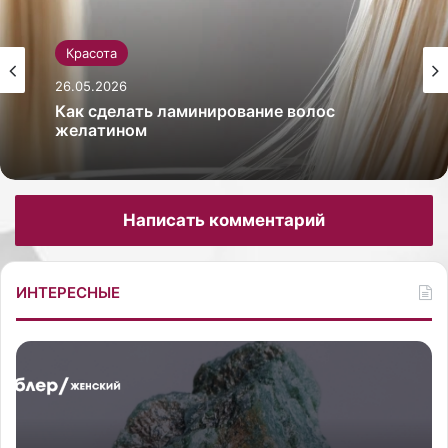
Красота
26.05.2026
Как сделать ламинирование волос
желатином
Написать комментарий
ИНТЕРЕСНЫЕ
Г
П
л
о
а
п
в
у
н
л