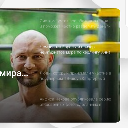
город внутри города, который живёт
о
в ритме столицы
в
.
О
Система учтет все обстоятельства
б
и поможет честно разделить деньги
и квартиру Согласно веб-сайту
о
Amica, приложение «рассматривает
в
утвержденные правила и применяет
с
Чемпионка Европы и призер
их к вашим обстоятельствам».
е
чемпионатов мира по керлингу Анна
х
Сидорова призналась в своем
т
Instagram, что она не ревнует
о
своего бойфренда олимпийского
 мира
Люди, который принимали участие в
чемпиона 2014 года в командных
н
популярном ТВ-шоу «Квартирный
соревнованиях…
к
дорова
вопрос», заявили, что были
о
обмануты создателями программы.
с
Программа «Квартирный вопрос»
т
Анфиса Чехова опубликовала серию
выходит на ТВ уже на протяжении
я
откровенных фото, сделанных в
19 лет.
хамаме. Несмотря на то, что
х
френда
актриса позирует на них в
у
купальнике, «градус» снимков
она
х
Кейт Миддлтон собирается
зашкаливает.
о