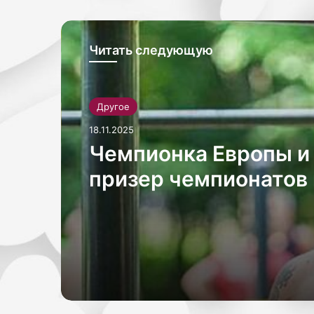
о
a
н
,
а
м
р
Читать следующую
ы
у
с
б
о
л
б
Другое
е
р
й
а
18.11.2025
л
Чемпионка Европы и
Н
и
а
с
призер чемпионатов
с
а
о
м
по керлингу Анна Си
о
ы
призналась в своем
т
е
в
и
Instagram, что она не
е
н
т
т
ревнует своего бой
с
е
олимпийского чемпи
т
р
в
е