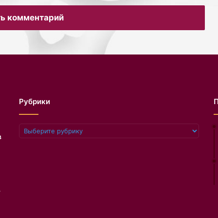
объявить победителя конкурса
ых
ж
«Фотограф года дикой природы» в
ь комментарий
е
этом году на первой виртуальной
н
церемонии награждения.
В исламе категорически
н
запрещается употреблять алкоголь.
о
Об этом говорят аяты Корана. За
г
все время было ниспослано
о
несколько аятов, запрещающих
в
24-летняя Эми Уильямс чуть не
распитие алкоголя. В то время
н
погибла от синдрома токсического
многие арабы…
Рубрики
шока, забыв тампон внутри себя на
е
пять дней.
ш
н
Дорогие коллеги, друзья, товарищи,
Рубрики
е
в
работающие в системе
г
общественного питания, а вот
о
объясните мне — недалекому, что
в
это за прикол такой у официантов —
Анастасия Каменских отметила на
и
умыкать у нас из под носа тарелку…
съемках очередного шоу. Эфир
д
в
программы, как выяснилось,
а
снимали на украинском ТВ. Об этом
р
рассказала сама поп-дива.
у
Железнодорожный: подмосковный