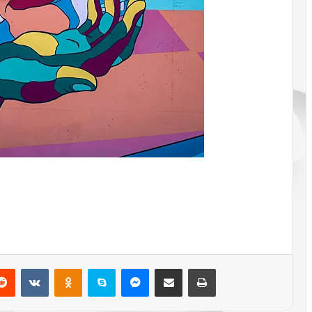
«Фотограф года дикой природы» в
о
этом году на первой виртуальной
у
церемонии награждения.
ч
В исламе категорически
е
запрещается употреблять алкоголь.
с
Об этом говорят аяты Корана. За
т
все время было ниспослано
ь
несколько аятов, запрещающих
24-летняя Эми Уильямс чуть не
распитие алкоголя. В то время
н
погибла от синдрома токсического
многие арабы…
е
шока, забыв тампон внутри себя на
с
пять дней.
к
о
Дорогие коллеги, друзья, товарищи,
л
работающие в системе
общественного питания, а вот
ь
объясните мне — недалекому, что
к
это за прикол такой у официантов —
о
Анастасия Каменских отметила на
умыкать у нас из под носа тарелку…
н
съемках очередного шоу. Эфир
ю
программы, как выяснилось,
Reddit
Вконтакте
Одноклассники
Skype
Messenger
Поделиться через электронную почту
Печатать
а
снимали на украинском ТВ. Об этом
н
рассказала сама поп-дива.
Железнодорожный: подмосковный
с