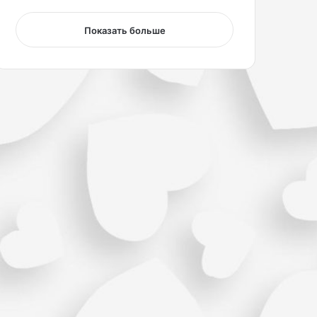
о
у
Показать больше
Р
и
в
е
р
с
а
б
у
д
е
т
м
а
л
ь
ч
и
к
.