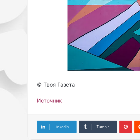
б
б
р
о
а
р
з
к
о
е
м
с
п
о
о
с
ч
т
т
и
и
л
з
и
а
с
© Твоя Газета
д
т
в
а
Источник
а
м
м
и
и
P
Pinterest
л
o
LinkedIn
Tumblr
л
m
и
p