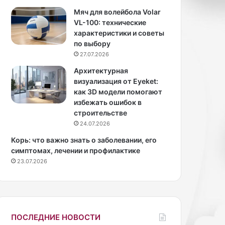
л
а
Мяч для волейбола Volar
и
к
VL-100: технические
с
а
характеристики и советы
т
м
по выбору
а
и
27.07.2026
,
в
Архитектурная
о
д
визуализация от Eyeket:
к
о
как 3D модели помогают
а
м
избежать ошибок в
з
а
строительстве
а
ш
24.07.2026
в
н
ш
и
Корь: что важно знать о заболевании, его
и
х
симптомах, лечении и профилактике
с
у
23.07.2026
ь
с
в
л
н
о
у
в
т
и
ПОСЛЕДНИЕ НОВОСТИ
р
я