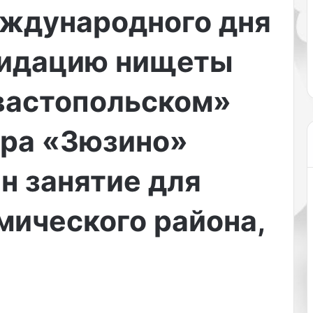
разы осени
нюансов. Обо всех тонкостях
ждународного дня
м
охновить вас на
ухоженного внешнего вида ру
а
го
рассказывает стилист Софья
н
видацию нищеты
о…
Рогожкина в своем блоге….
и
к
вастопольском»
ю
р
с
тра «Зюзино»
м
о
т
н занятие для
р
е
мического района,
л
с
я
д
о
р
о
г