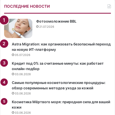
е
ПОСЛЕДНИЕ НОВОСТИ
с
э
к
Фотоомоложение BBL
с
21.07.2026
т
р
е
Astra Migration: как организовать безопасный переход
м
на новую ИТ-платформу
а
05.07.2026
л
Кредит под 0% за считанные минуты: как работает
ь
онлайн-подбор
н
03.06.2026
ы
м
Самые популярные косметологические процедуры:
д
обзор современных методов ухода за кожей
е
03.06.2026
к
о
Косметика Мёртвого моря: природная сила для вашей
л
кожи
ь
03.06.2026