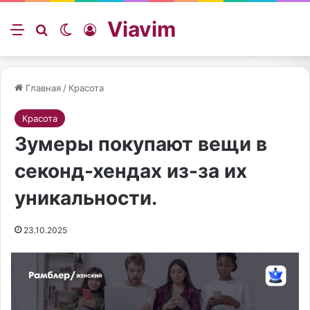
Viavim
Меню
Искать
Switch skin
Войти
Главная
/
Красота
Красота
Зумеры покупают вещи в
секонд-хендах из-за их
уникальности.
23.10.2025