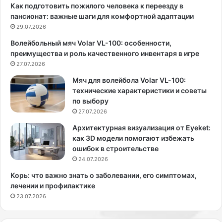
я
и
Как подготовить пожилого человека к переезду в
в
с
пансионат: важные шаги для комфортной адаптации
и
у
29.07.2026
л
с
Волейбольный мяч Volar VL-100: особенности,
а
т
преимущества и роль качественного инвентаря в игре
с
а
ь
27.07.2026
в
н
ы
Мяч для волейбола Volar VL-100:
а
в
технические характеристики и советы
п
м
по выбору
у
е
27.07.2026
б
н
л
о
Архитектурная визуализация от Eyeket:
и
п
как 3D модели помогают избежать
к
а
ошибок в строительстве
е
у
24.07.2026
в
з
Корь: что важно знать о заболевании, его симптомах,
п
е
лечении и профилактике
л
23.07.2026
а
т
ь