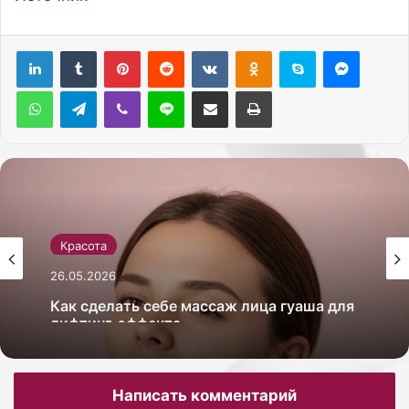
Pinterest
Reddit
Вконтакте
Одноклассники
Skype
Messenger
WhatsApp
Telegram
Viber
Line
Поделиться через электронную почту
Печатать
Красота
26.05.2026
Как сделать себе массаж лица гуаша для
лифтинг-эффекта
Написать комментарий