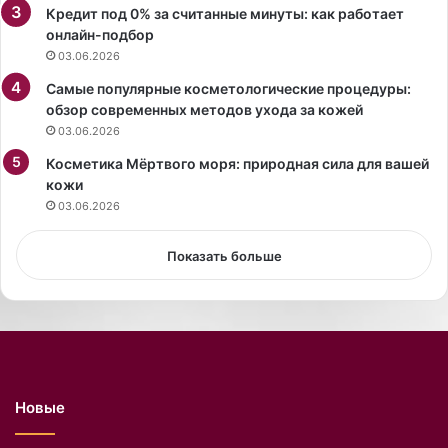
Кредит под 0% за считанные минуты: как работает
с
онлайн-подбор
к
03.06.2026
о
й
Самые популярные косметологические процедуры:
с
обзор современных методов ухода за кожей
т
03.06.2026
о
Косметика Мёртвого моря: природная сила для вашей
л
кожи
и
ц
03.06.2026
ы
,
Показать больше
с
о
о
б
щ
а
е
Новые
т
И