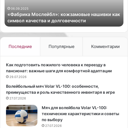
садах приморской столицы, соо
н
DEITA.RU. Проверку соблюдения 
о
мовые нашивки как
антикоронавирусных санитарных
е
ности
сотрудники прокуратуры…
н
а
р
у
ш
Последние
Популярные
Комментарии
е
н
и
Как подготовить пожилого человека к переезду в
е
пансионат: важные шаги для комфортной адаптации
б
29.07.2026
ы
Волейбольный мяч Volar VL-100: особенности,
л
преимущества и роль качественного инвентаря в игре
о
27.07.2026
в
ы
Мяч для волейбола Volar VL-100:
я
технические характеристики и советы
в
по выбору
л
27.07.2026