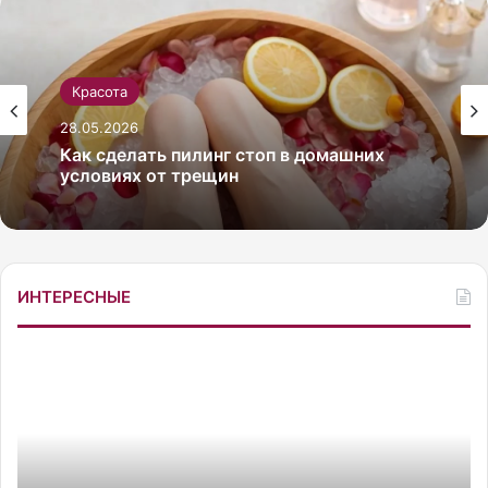
Красота
28.05.2026
Красота
Как сделать пилинг стоп в домашних
26.05.2026
условиях от трещин
ИНТЕРЕСНЫЕ
Как сделать себе массаж лица гуаша для
лифтинг-эффекта
О
ч
е
р
19.10.2025
е
Очередное нарушение было выяв
д