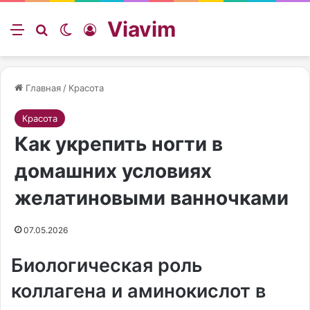
Viavim
Меню
Искать
Switch skin
Войти
Главная
/
Красота
Красота
Как укрепить ногти в
домашних условиях
желатиновыми ванночками
07.05.2026
Биологическая роль
коллагена и аминокислот в