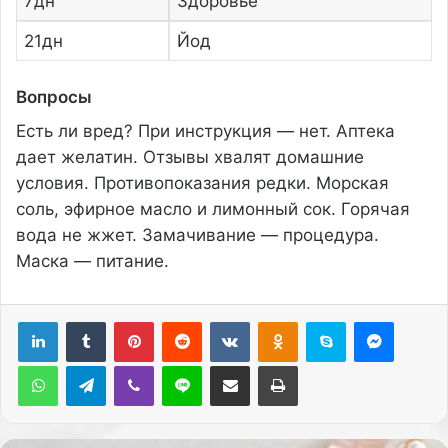
7дн
Здоровье
21дн
Йод
Вопросы
Есть ли вред? При инструкция — нет. Аптека
дает желатин. Отзывы хвалят домашние
условия. Противопоказания редки. Морская
соль, эфирное масло и лимонный сок. Горячая
вода не жжет. Замачивание — процедура.
Маска — питание.
Pinterest
Reddit
Вконтакте
Одноклассники
Skype
Messenger
WhatsApp
Telegram
Viber
Line
Поделиться через электронную почту
Печатать