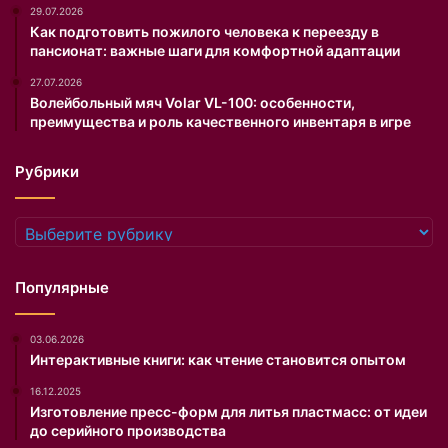
А
29.07.2026
D
Как подготовить пожилого человека к переезду в
пансионат: важные шаги для комфортной адаптации
E
I
27.07.2026
T
Волейбольный мяч Volar VL-100: особенности,
A
преимущества и роль качественного инвентаря в игре
.
R
Рубрики
U
.
П
Рубрики
р
о
в
Популярные
е
р
03.06.2026
к
Интерактивные книги: как чтение становится опытом
у
с
16.12.2025
о
Изготовление пресс-форм для литья пластмасс: от идеи
б
до серийного производства