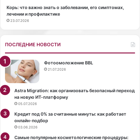
а
ш
Корь: что важно знать о заболевании, его симптомах,
к
ь
лечении и профилактике
.
я
23.07.2026
Ж
н
и
ш
з
о
н
к
ПОСЛЕДНИЕ НОВОСТИ
ь
и
в
р
о
о
Фотоомоложение BBL
в
в
21.07.2026
р
а
е
л
м
а
Astra Migration: как организовать безопасный переход
я
ф
на новую ИТ-платформу
п
а
05.07.2026
а
н
Кредит под 0% за считанные минуты: как работает
н
а
онлайн-подбор
д
т
03.06.2026
е
о
м
в
Самые популярные косметологические процедуры: