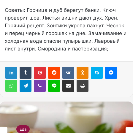
Советы: Горчица и дуб берегут банки. Ключ
проверит шов. Листья вишни дают дух. Хрен.
Горячий рецепт. Зонтики укропа пахнут. Чеснок
и перец черный горошек на дне. Замачивание и
холодная вода спасли пупырышки. Лавровый
лист внутри. Смородина и пастеризация;
Pinterest
Reddit
Вконтакте
Одноклассники
Skype
Messenger
WhatsApp
Telegram
Viber
Line
Поделиться через электронную почту
Печатать
Еда