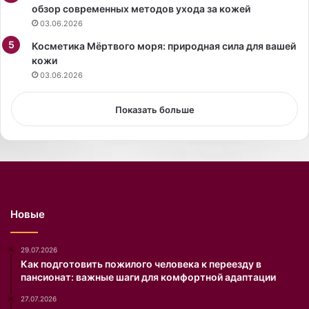
и
п
обзор современных методов ухода за кожей
и
у
03.06.2026
д
г
и
Косметика Мёртвого моря: природная сила для вашей
а
к
кожи
ю
т
щ
03.06.2026
у
и
е
м
Показать больше
т
а
н
к
о
с
в
е
ы
с
е
с
п
у
Новые
р
а
а
р
в
о
29.07.2026
и
м
Как подготовить пожилого человека к переезду в
пансионат: важные шаги для комфортной адаптации
л
н
а
а
27.07.2026
э
с