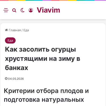
Viavim
Меню
Искать
Switch skin
Войти
Главная
/
Еда
Еда
Как засолить огурцы
хрустящими на зиму в
банках
04.05.2026
Критерии отбора плодов и
подготовка натуральных