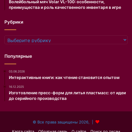
Волейбольный мяч Volar VL-100: особенности,
т
в
преимущества и роль качественного инвентаря в игре
и
е
к
т
Рубрики
е
с
т
к
а
о
Рубрики
,
м
о
м
д
е
Популярные
н
р
а
о
03.06.2026
к
п
Интерактивные книги: как чтение становится опытом
о
р
п
и
16.12.2025
р
я
Изготовление пресс-форм для литья пластмасс: от идеи
а
т
до серийного производства
в
и
и
и
л
.
© Все права защищены 2026, |
а
х
Карта сайта
Обратная связь
О сайте
Поиск по тегам