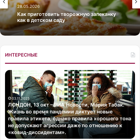
28.05.2026
Как приготовить творожную запеканку
как в детском саду
ИНТЕРЕСНЫЕ
Л
З
О
в
Н
е
Д
з
03.11.2025
О
д
ЛОНДОН, 13 окт – РИА Новости, Мария Табак.
Н
а
Жизнь во время пандемии диктует новые
,
р
правила этикета, однако правила хорошего тона
1
е
не допускают агрессии даже по отношению к
3
а
«ковид-диссидентам».
о
л
к
и