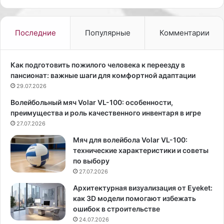
т
т
–
и
Р
-
Последние
Популярные
Комментарии
И
ш
А
о
Н
у
Как подготовить пожилого человека к переезду в
о
и
пансионат: важные шаги для комфортной адаптации
в
м
29.07.2026
о
о
Волейбольный мяч Volar VL-100: особенности,
с
д
преимущества и роль качественного инвентаря в игре
т
е
и
27.07.2026
л
,
ь
Мяч для волейбола Volar VL-100:
М
К
технические характеристики и советы
а
и
по выбору
р
м
27.07.2026
и
К
я
а
Архитектурная визуализация от Eyeket:
Т
р
как 3D модели помогают избежать
а
д
ошибок в строительстве
б
а
24.07.2026