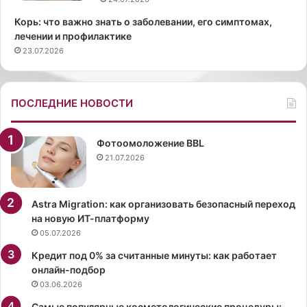
и
а
Корь: что важно знать о заболевании, его симптомах,
х
я
лечении и профилактике
у
в
23.07.2026
с
ы
л
ш
о
л
в
а
ПОСЛЕДНИЕ НОВОСТИ
и
н
я
а
х
п
Фотоомоложение BBL
у
21.07.2026
б
л
и
Astra Migration: как организовать безопасный переход
к
на новую ИТ-платформу
у
05.07.2026
в
Кредит под 0% за считанные минуты: как работает
к
онлайн-подбор
о
03.06.2026
ж
а
Самые популярные косметологические процедуры: