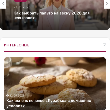
27.05.2026
Как выбрать пальто на весну 2026 для
невысоких
ИНТЕРЕСНЫЕ
К
Э
а
к
к
с
и
-
с
в
п
е
е
д
ч
у
22.05.2026
Как испечь печенье «Курабье» в домашних
ь
щ
условиях
п
а