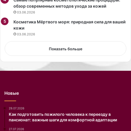
н
обзор современных методов ухода за кожей
о
03.06.2026
й
Косметика Мёртвого моря: природная сила для вашей
ю
кожи
б
к
03.06.2026
е
с
Показать больше
р
а
з
р
е
з
о
Новые
м
.
29.07.2026
Как подготовить пожилого человека к переезду в
пансионат: важные шаги для комфортной адаптации
27.07.2026