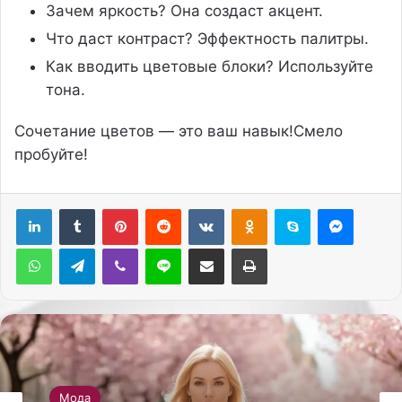
Зачем яркость? Она создаст акцент.
Что даст контраст? Эффектность палитры.
Как вводить цветовые блоки? Используйте
тона.
Сочетание цветов — это ваш навык!Смело
пробуйте!
Pinterest
Reddit
Вконтакте
Одноклассники
Skype
Messenger
WhatsApp
Telegram
Viber
Line
Поделиться через электронную почту
Печатать
Мода