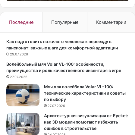
е
я
ч
«
е
Р
н
е
Последние
Популярные
Комментарии
ь
в
е
и
«
з
Как подготовить пожилого человека к переезду в
К
о
пансионат: важные шаги для комфортной адаптации
у
р
29.07.2026
р
р
Волейбольный мяч Volar VL-100: особенности,
а
о
преимущества и роль качественного инвентаря в игре
б
»
ь
27.07.2026
Е
е
л
Мяч для волейбола Volar VL-100:
»
е
технические характеристики и советы
в
н
по выбору
д
а
27.07.2026
о
Л
м
е
Архитектурная визуализация от Eyeket:
а
т
как 3D модели помогают избежать
ш
у
ошибок в строительстве
н
ч
24.07.2026