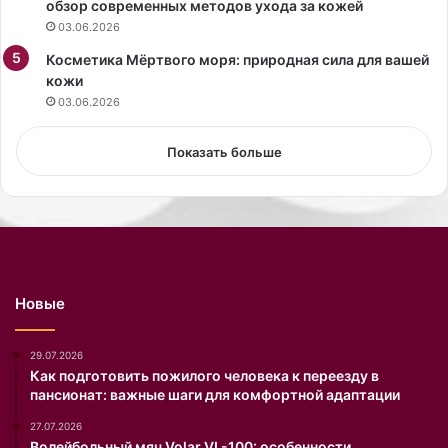
обзор современных методов ухода за кожей
о
а
03.06.2026
с
Н
т
Косметика Мёртвого моря: природная сила для вашей
е
ь
кожи
д
ю
е
03.06.2026
с
л
т
е
Показать больше
е
м
а
о
т
д
р
ы
а
в
л
П
ь
а
Новые
н
р
о
и
г
ж
29.07.2026
о
е
Как подготовить пожилого человека к переезду в
пансионат: важные шаги для комфортной адаптации
ф
.
е
27.07.2026
с
Волейбольный мяч Volar VL-100: особенности,