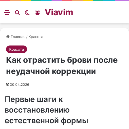
Viavim
Меню
Искать
Switch skin
Войти
Главная
/
Красота
Красота
Как отрастить брови после
неудачной коррекции
30.04.2026
Первые шаги к
восстановлению
естественной формы