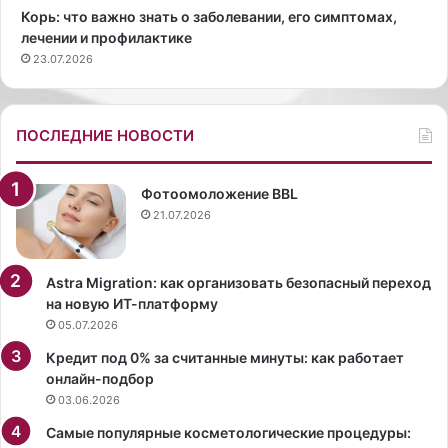
л
а
Корь: что важно знать о заболевании, его симптомах,
л
т
лечении и профилактике
и
ь
23.07.2026
У
е
в
с
а
г
р
л
ПОСЛЕДНИЕ НОВОСТИ
о
у
в
б
о
о
Фотоомоложение BBL
й
к
21.07.2026
с
и
н
м
о
д
Astra Migration: как организовать безопасный переход
в
е
на новую ИТ-платформу
о
к
05.07.2026
й
о
Кредит под 0% за считанные минуты: как работает
в
л
онлайн-подбор
н
ь
03.06.2026
е
т
ш
е
Самые популярные косметологические процедуры:
н
н