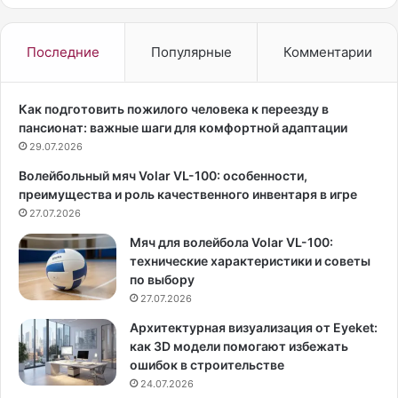
т
т
о
а
р
Л
Последние
Популярные
Комментарии
о
и
с
т
с
в
Как подготовить пожилого человека к переезду в
и
и
пансионат: важные шаги для комфортной адаптации
й
н
29.07.2026
с
о
Волейбольный мяч Volar VL-100: особенности,
к
в
преимущества и роль качественного инвентаря в игре
о
а
й
27.07.2026
с
а
н
Мяч для волейбола Volar VL-100:
к
я
технические характеристики и советы
т
л
по выбору
р
а
27.07.2026
и
с
с
ь
Архитектурная визуализация от Eyeket:
ы
в
как 3D модели помогают избежать
Н
п
ошибок в строительстве
е
л
24.07.2026