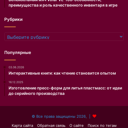
т
преимущества и роль качественного инвентаря в игре
и
в
Рубрики
а
л
я
Рубрики
.
С
о
Популярные
о
т
03.06.2026
в
Интерактивные книги: как чтение становится опытом
е
т
16.12.2025
с
Изготовление пресс-форм для литья пластмасс: от идеи
т
до серийного производства
в
у
ю
© Все права защищены 2026, |
щ
и
Карта сайта
Обратная связь
О сайте
Поиск по тегам