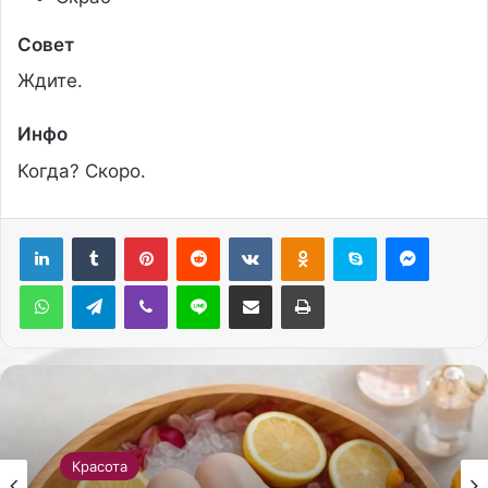
Совет
Ждите.
Инфо
Когда? Скоро.
Pinterest
Reddit
Вконтакте
Одноклассники
Skype
Messenger
WhatsApp
Telegram
Viber
Line
Поделиться через электронную почту
Печатать
Красота