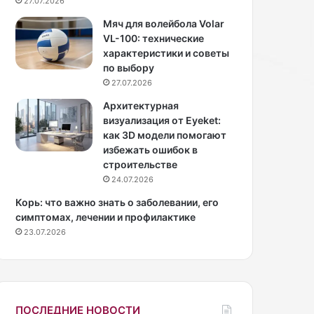
27.07.2026
и
д
т
ы
Мяч для волейбола Volar
а
и
VL-100: технические
н
б
характеристики и советы
ц
и
по выбору
о
з
27.07.2026
в
н
Архитектурная
щ
е
визуализация от Eyeket:
и
с
как 3D модели помогают
ц
в
избежать ошибок в
а
у
строительстве
М
м
24.07.2026
а
е
р
н
Корь: что важно знать о заболевании, его
г
К
симптомах, лечении и профилактике
а
и
23.07.2026
р
м
е
К
т
а
К
р
у
д
ПОСЛЕДНИЕ НОВОСТИ