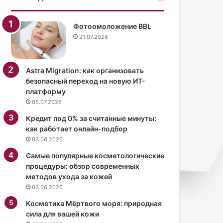
о
а
л
ш
л
ь
Фотоомоложение BBL
и
я
21.07.2026
в
н
о
Х
т
л
Astra Migration: как организовать
к
о
безопасный переход на новую ИТ-
р
и
платформу
о
в
05.07.2026
в
ы
е
с
Кредит под 0% за считанные минуты:
н
к
как работает онлайн-подбор
н
а
03.06.2026
о
з
Самые популярные косметологические
м
а
процедуры: обзор современных
в
л
методов ухода за кожей
и
а
03.06.2026
д
с
е
ь
Косметика Мёртвого моря: природная
п
о
сила для вашей кожи
о
л