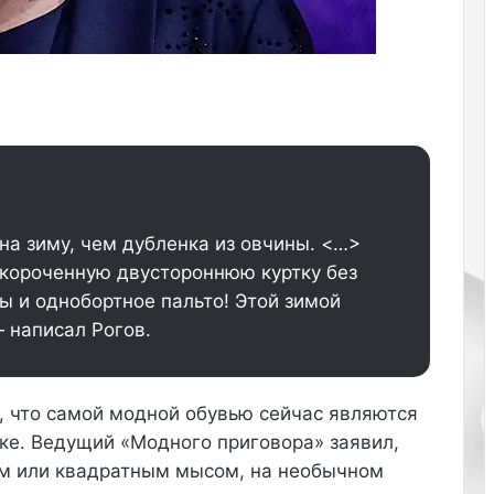
г
о
в
и
ц
ы
 на зиму, чем дубленка из овчины. <…>
укороченную двустороннюю куртку без
ы и однобортное пальто! Этой зимой
Как ухаживать за кожей рук зимой:
— написал Рогов.
маски и кремы
, что самой модной обувью сейчас являются
Как избавиться от чёрных точек на
ке. Ведущий «Модного приговора» заявил,
носу в домашних условиях
ым или квадратным мысом, на необычном