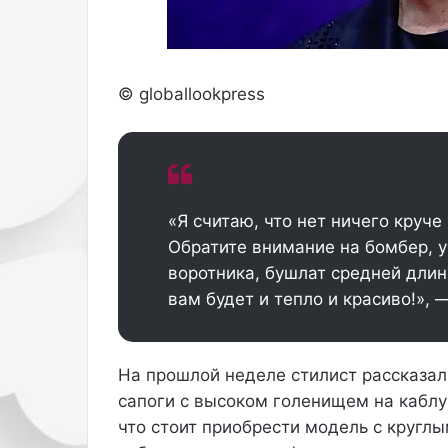
ч
н
ы
м
и
© globallookpress
ш
т
р
и
х
а
«Я считаю, что нет ничего круче
м
Обратите внимание на бомбер, 
и
воротника, бушлат средней длин
к
и
вам будет и тепло и красиво!», 
с
т
и
На прошлой неделе стилист рассказал
.
сапоги с высоком голенищем на каблу
что стоит приобрести модель с кругл