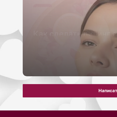
Красота
26.05.2026
Как сделать себе ма
лица гуаша для лифт
эффекта
Написат