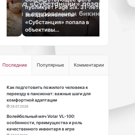
к
а
публикует Page Six. 31-летняя
Кардашьян 
а
а
звезда киноленты
лобковых п
н
м
«Субстанция» попала в
фразой «эт
с
е
объективы…
меня».
к
р
а
и
я
к
а
а
к
н
т
с
Последние
Популярные
Комментарии
р
к
и
о
с
й
а
Как подготовить пожилого человека к
т
,
переезду в пансионат: важные шаги для
е
м
комфортной адаптации
л
о
е
29.07.2026
д
з
Волейбольный мяч Volar VL-100:
е
в
особенности, преимущества и роль
л
е
качественного инвентаря в игре
ь
з