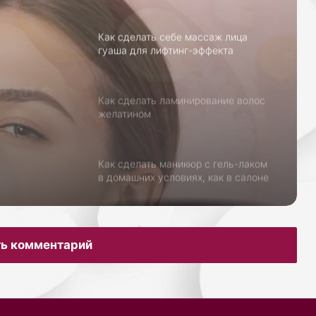
Как сделать себе массаж лица
гуаша для лифтинг-эффекта
ссаж
инг-
Как сделать ламинирование волос
желатином
Как сделать маникюр с гель-лаком
в домашних условиях, как в салоне
Как ухаживать за кожей рук зимой:
маски и кремы
ь комментарий
Как избавиться от чёрных точек на
носу в домашних условиях