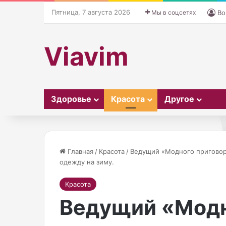
Пятница, 7 августа 2026
Мы в соцсетях
Во
Viavim
Здоровье
Красота
Другое
Главная
/
Красота
/
Ведущий «Модного приговор
одежду на зиму.
К
Х
Красота
а
э
Ведущий «Модн
к
л
н
л
а
о