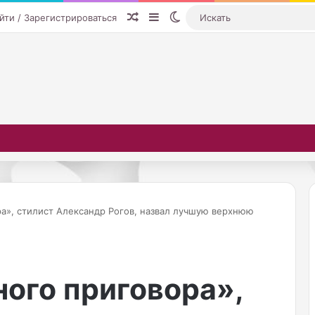
Случайная статья
Sidebar
Switch skin
йти / Зарегистрироваться
а», стилист Александр Рогов, назвал лучшую верхнюю
К
а
ого приговора»,
к
н
а