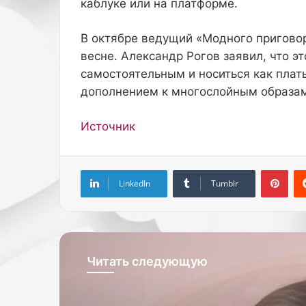
каблуке или на платформе.
В октябре ведущий «Модного пригово
весне. Александр Рогов заявил, что 
самостоятельным и носиться как плат
дополнением к многослойным образам
Источник
Pinterest
LinkedIn
Tumblr
Читать следующую