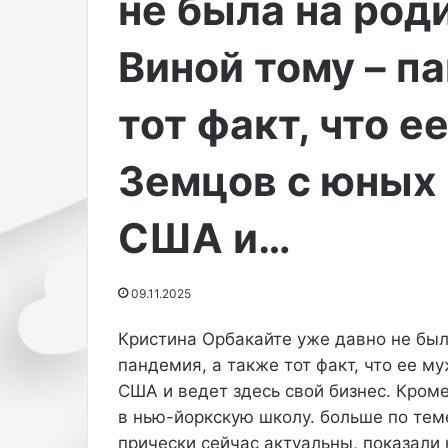
не была на роди
и
ш
начало
27.09.2025
х
е
Дочь Михаила Турецкого
тон: о
а
д
Виной тому – п
Эммануэль вышла на публику в
подиум
и
ш
топе и перьях.
Дженне
л
е
тот факт, что 
а
м
Т
ш
у
о
Земцов с юных 
р
у
е
V
ц
o
США и…
к
g
о
u
г
e
09.11.2025
о
W
Э
o
Кристина Орбакайте уже давно не была
м
r
м
пандемия, а также тот факт, что ее 
l
а
d
США и ведет здесь свой бизнес. Кром
н
2
в нью-йоркскую школу. больше по тем
у
0
прически сейчас актуальны, показал
э
2