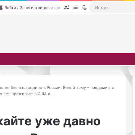
Случайная статья
Sidebar
Switch skin
Войти / Зарегистрироваться
о не была на родине в России. Виной тому – пандемия, а
ых лет проживает в США и…
25
Э
ошедшем шоу Vogue
т
кайте уже давно
2025: Hollywood в
и
11.10.2025
удии Paramount модный
Эти вещи были в трен
в
е
третился с кино. И
несколько лет назад.