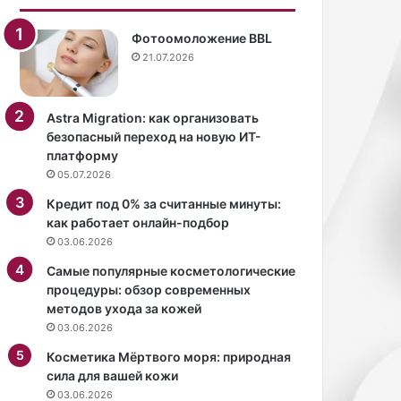
е
к
Фотоомоложение BBL
с
21.07.2026
в
о
е
Astra Migration: как организовать
й
безопасный переход на новую ИТ-
в
платформу
н
05.07.2026
е
ш
Кредит под 0% за считанные минуты:
н
как работает онлайн-подбор
о
03.06.2026
с
Самые популярные косметологические
т
процедуры: обзор современных
и
методов ухода за кожей
ф
03.06.2026
р
а
Косметика Мёртвого моря: природная
з
сила для вашей кожи
о
03.06.2026