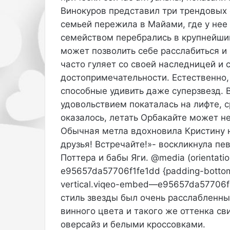
Винокуров представил три трендовых 
л
5
ь
:
семьей пережила в Майами, где у нее
в
H
семейством перебрались в крупнейши
ы
o
может позволить себе расслабиться и 
ш
l
часто гуляет со своей наследницей и 
л
l
а
y
достопримечательности. Естественно, 
н
w
способные удивить даже суперзвезд. 
а
o
удовольствием покаталась на лифте, с
п
o
оказалось, летать Орбакайте может не
у
d
б
в
Обычная метла вдохновила Кристину 
л
к
друзья! Встречайте!»- воскликнула пе
и
и
Поттера и бабы Яги. @media (orientatio
к
н
e95657da57706f1fe1dd {padding-bottom: 7
у
о
в
с
vertical.viqeo-embed—e95657da57706f1
т
т
стиль звезды был очень расслабленн
о
у
винного цвета и такого же оттенка св
п
д
оверсайз и белыми кроссовками.
е
и