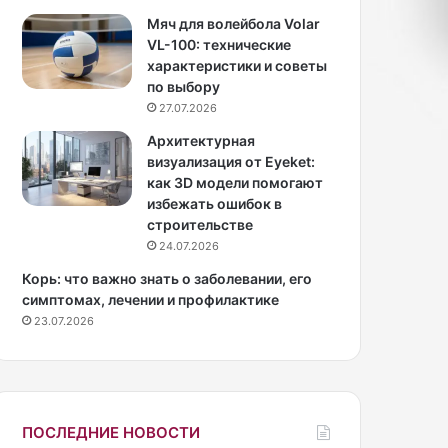
и
т
Мяч для волейбола Volar
д
ь
VL-100: технические
м
и
характеристики и советы
а
н
по выбору
н
а
27.07.2026
р
ч
Архитектурная
а
а
визуализация от Eyeket:
с
т
как 3D модели помогают
к
ь
избежать ошибок в
р
д
строительстве
ы
е
24.07.2026
л
л
а
а
Корь: что важно знать о заболевании, его
о
т
симптомах, лечении и профилактике
т
ь
23.07.2026
н
д
о
е
ш
л
е
а
н
ПОСЛЕДНИЕ НОВОСТИ
и