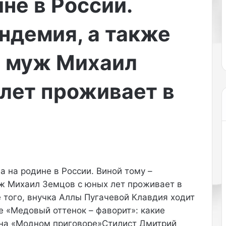
не в России.
щ
 вечера сразу задало
Марина Холкина в бес
и
дной из первых на
Life.ru назвала одежду
б
андемия, а также
 вышла Кендалл
в осеннем сезоне пот
ы
р в культовом…
актуальность….
л
ее муж Михаил
и
в
т
лет проживает в
р
е
н
д
е
н
е
с
 на родине в России. Виной тому –
к
муж Михаил Земцов с юных лет проживает в
о
л
е того, внучка Аллы Пугачевой Клавдия ходит
ь
е «Медовый оттенок – фаворит»: какие
к
и на «Модном приговоре»Стилист Дмитрий
о