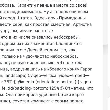
образа. Карантин певица вместе со своей
л
е
 есть недвижимость. Ну а теперь они всем
т
й город Штатов. Здесь дочь Примадонны
н
вести себя, как простая смертная. Артистка
а
супругом, изучая местные
з
а
что в их числе оказались небоскребы,
д
В одном из них знаменитая блондинка с
.
равнив его с Диснейлендом. Но, как
Д
 только на чудо-лифтах небоскребов.
и
з
на шуточную видеосессию. «Я полетела,
а
вица, водрузившись на «боевого коня» Гарри
й
n: landscape) {.viqeo-vertical.viqeo-embed—
н
5%;}} @media (orientation: portrait) {.viqeo-
е
р
fe1dd{padding-bottom: 125%;}} Отметим, что
М
ым. Она примерила удобные брюки карго
а
итшот, сочетав комплект с серым пальто
р
и