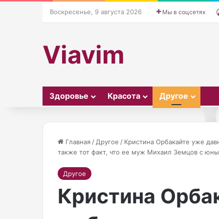
Воскресенье, 9 августа 2026
Мы в соцсетях
Viavim
Здоровье
Красота
Другое
Главная
/
Другое
/
Кристина Орбакайте уже давн
также тот факт, что ее муж Михаил Земцов с юн
28.10.20
Д
Н
Другое
На пр
о
а
Кристина Орба
World 
ч
п
киност
ь
р
М
о
мир вс