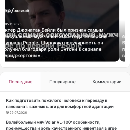
В
К
о
а
л
к
е
с
й
д
б
е
о
27.07.2026
л
Волейбольный мяч Volar VL-100: особенности,
л
а
преимущества и роль качественного инвентаря
ь
т
в игре
н
ь
ы
с
й
ы
м
р
я
м
Последние
Популярные
Комментарии
ч
а
V
с
o
к
Как подготовить пожилого человека к переезду в
l
а
пансионат: важные шаги для комфортной адаптации
a
р
29.07.2026
r
п
Волейбольный мяч Volar VL-100: особенности,
V
о
преимущества и роль качественного инвентаря в игре
L
н