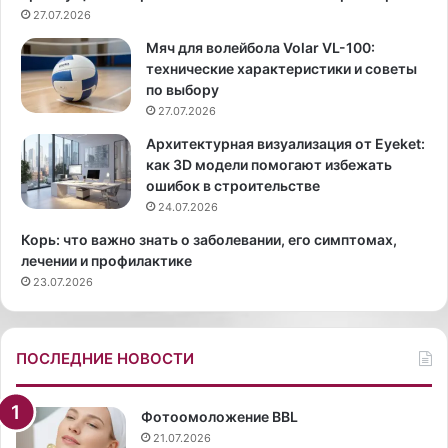
-
27.07.2026
е
1
и
Мяч для волейбола Volar VL-100:
0
з
технические характеристики и советы
0
с
по выбору
:
л
27.07.2026
о
и
с
в
Архитектурная визуализация от Eyeket:
о
о
как 3D модели помогают избежать
б
к
ошибок в строительстве
е
и
24.07.2026
н
л
Корь: что важно знать о заболевании, его симптомах,
н
и
лечении и профилактике
о
м
23.07.2026
с
о
т
н
и
а
,
ПОСЛЕДНИЕ НОВОСТИ
п
р
е
Фотоомоложение BBL
и
21.07.2026