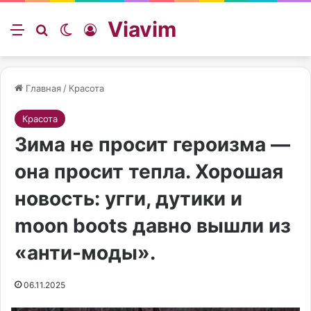
Viavim
Меню
Искать
Switch skin
Войти
Главная
/
Красота
Красота
Зима не просит героизма —
она просит тепла. Хорошая
новость: угги, дутики и
moon boots давно вышли из
«анти-моды».
06.11.2025