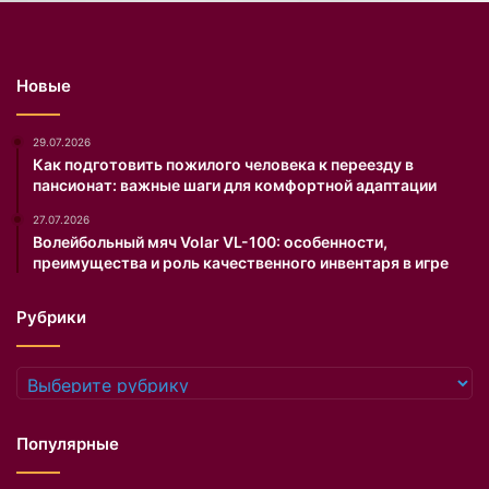
н
н
о
г
Новые
о
и
н
29.07.2026
в
Как подготовить пожилого человека к переезду в
пансионат: важные шаги для комфортной адаптации
е
н
27.07.2026
т
Волейбольный мяч Volar VL-100: особенности,
а
преимущества и роль качественного инвентаря в игре
р
я
Рубрики
в
и
г
Рубрики
р
е
Популярные