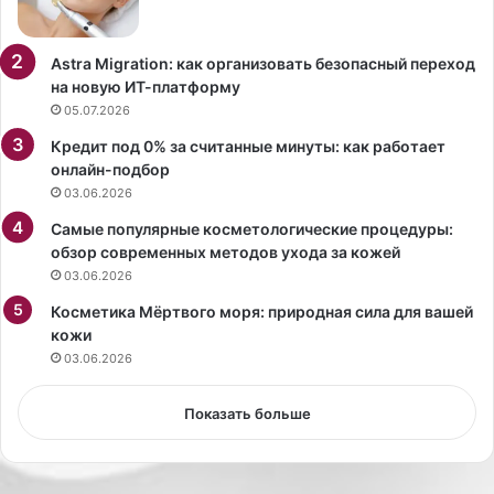
м
у
щ
Astra Migration: как организовать безопасный переход
е
на новую ИТ-платформу
с
05.07.2026
т
Кредит под 0% за считанные минуты: как работает
в
онлайн-подбор
а
03.06.2026
и
р
Самые популярные косметологические процедуры:
о
обзор современных методов ухода за кожей
л
03.06.2026
ь
к
Косметика Мёртвого моря: природная сила для вашей
а
кожи
ч
03.06.2026
е
с
Показать больше
т
в
е