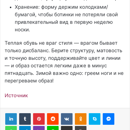
Хранение: форму держим колодками/
бумагой, чтобы ботинки не потеряли свой
привлекательный вид в первую неделю
носки.
Теплая обувь не враг стиля — врагом бывает
только дисбаланс. Берите структуру, матовость
и точную высоту, поддерживайте цвет и линии
— и образ остается легким даже в минус
пятнадцать. Зимой важно одно: греем ноги и не
перегреваем образ!
Источник
Pinterest
Reddit
Вконтакте
Одноклассники
Skype
Messenger
WhatsApp
Telegram
Viber
Line
Поделиться через электронную почту
Печатать