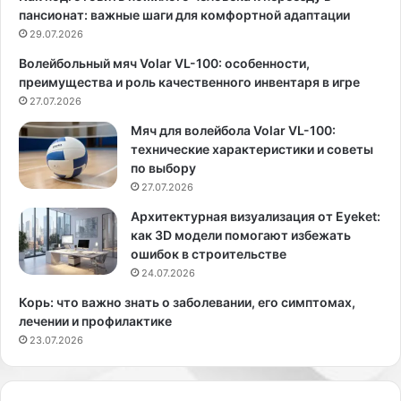
а
о
пансионат: важные шаги для комфортной адаптации
т
д
29.07.2026
е
о
Волейбольный мяч Volar VL-100: особенности,
л
с
преимущества и роль качественного инвентаря в игре
я
н
T
27.07.2026
а
e
б
Мяч для волейбола Volar VL-100:
l
ж
технические характеристики и советы
e
е
по выбору
g
н
27.07.2026
r
и
a
ю
Архитектурная визуализация от Eyeket:
m
н
как 3D модели помогают избежать
П
е
ошибок в строительстве
а
т
24.07.2026
в
р
Корь: что важно знать о заболевании, его симптомах,
л
е
лечении и профилактике
а
б
23.07.2026
Д
у
у
е
р
т