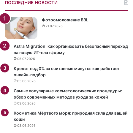
о
о
ПОСЛЕДНИЕ НОВОСТИ
в
с
а
о
Ю
б
Фотоомоложение BBL
л
ы
21.07.2026
и
х
я
з
В
н
Astra Migration: как организовать безопасный переход
а
а
на новую ИТ-платформу
в
н
05.07.2026
и
и
Кредит под 0% за считанные минуты: как работает
л
й
онлайн-подбор
о
и
03.06.2026
в
л
а
и
Самые популярные косметологические процедуры:
о
у
обзор современных методов ухода за кожей
п
с
03.06.2026
у
и
б
Косметика Мёртвого моря: природная сила для вашей
л
л
кожи
и
и
й
03.06.2026
к
.