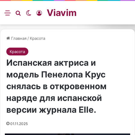
Viavim
Меню
Искать
Switch skin
Войти
Главная
/
Красота
Красота
Испанская актриса и
модель Пенелопа Крус
снялась в откровенном
наряде для испанской
версии журнала Elle.
01.11.2025