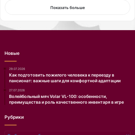
о
К
Показать больше
в
а
а
к
л
р
а
а
ф
з
о
о
т
б
Новые
о
р
в
а
к
т
29.07.2026
у
ь
Как подготовить пожилого человека к переезду в
пансионат: важные шаги для комфортной адаптации
п
с
а
я
27.07.2026
л
с
Волейбольный мяч Volar VL-100: особенности,
ь
н
преимущества и роль качественного инвентаря в игре
н
ю
и
а
Рубрики
к
н
е
с
.
а
Рубрики