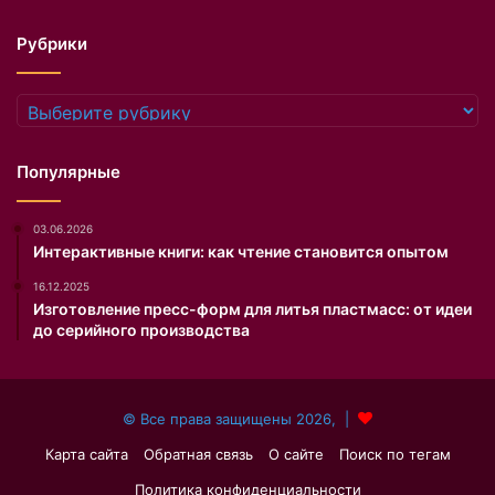
е
P
Рубрики
a
g
e
Рубрики
S
i
x
Популярные
.
3
03.06.2026
6
Интерактивные книги: как чтение становится опытом
-
л
16.12.2025
е
Изготовление пресс-форм для литья пластмасс: от идеи
т
до серийного производства
н
ю
ю
© Все права защищены 2026, |
Н
и
Карта сайта
Обратная связь
О сайте
Поиск по тегам
н
Политика конфиденциальности
у