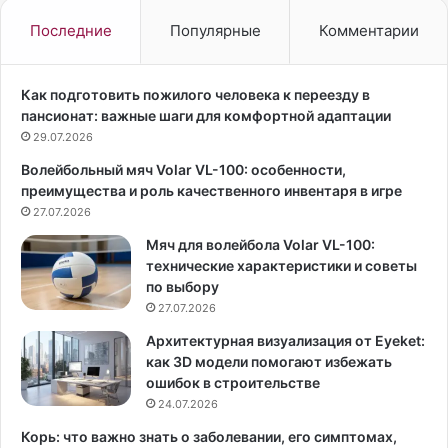
г
а
р
к
Последние
Популярные
Комментарии
а
т
с
р
с
и
Как подготовить пожилого человека к переезду в
к
с
пансионат: важные шаги для комфортной адаптации
а
у
29.07.2026
з
Н
Волейбольный мяч Volar VL-100: особенности,
а
и
преимущества и роль качественного инвентаря в игре
л
н
а
27.07.2026
у
,
Д
Мяч для волейбола Volar VL-100:
к
о
технические характеристики и советы
а
б
по выбору
к
р
27.07.2026
п
е
и
в
Архитектурная визуализация от Eyeket:
т
п
как 3D модели помогают избежать
а
о
ошибок в строительстве
т
й
24.07.2026
ь
м
Корь: что важно знать о заболевании, его симптомах,
с
а