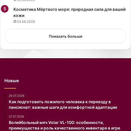
т
о
е
Косметика Мёртвого моря: природная сила для вашей
т
т
кожи
о
.
о
03.06.2026
п
у
Показать больше
б
л
и
к
о
в
а
Новые
н
ы
н
29.07.2026
а
Как подготовить пожилого человека к переезду в
пансионат: важные шаги для комфортной адаптации
с
а
27.07.2026
й
Волейбольный мяч Volar VL-100: особенности,
т
преимущества и роль качественного инвентаря в игре