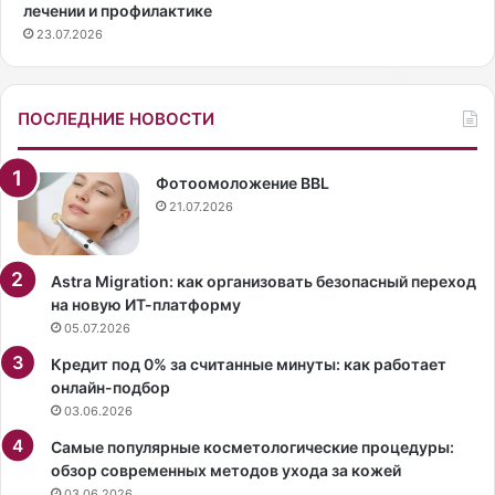
лечении и профилактике
я
л
23.07.2026
,
и
ч
п
т
а
о
п
ПОСЛЕДНИЕ НОВОСТИ
б
а
ы
р
п
а
Фотоомоложение BBL
о
ц
21.07.2026
в
ц
ы
и
с
в
Astra Migration: как организовать безопасный переход
и
М
на новую ИТ-платформу
т
е
05.07.2026
ь
к
Кредит под 0% за считанные минуты: как работает
и
с
онлайн-подбор
м
и
03.06.2026
м
к
у
е
Самые популярные косметологические процедуры:
н
.
обзор современных методов ухода за кожей
и
Ф
03.06.2026