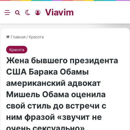
Viavim
Меню
Искать
Switch skin
Войти
Главная
/
Красота
Красота
Жена бывшего президента
США Барака Обамы
американский адвокат
Мишель Обама оценила
свой стиль до встречи с
ним фразой «звучит не
очень сексуально».