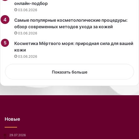
онлайн-подбор
к
н
03.06.2026
о
а
й
Э
Самые популярные косметологические процедуры:
с
р
обзор современных методов ухода за кожей
т
в
03.06.2026
о
и
л
Косметика Мёртвого моря: природная сила для вашей
н
и
кожи
п
ц
р
03.06.2026
ы
о
,
г
Показать больше
с
у
о
л
о
я
б
л
щ
а
а
с
е
ь
Новые
т
п
И
о
А
п
29.07.2026