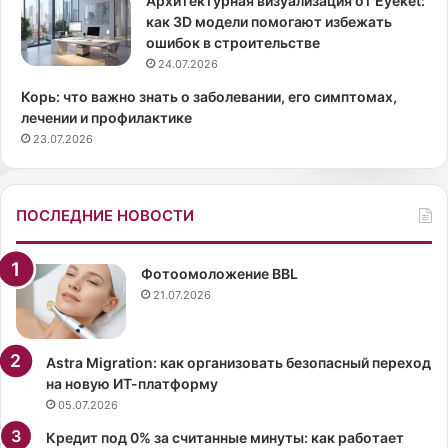
Архитектурная визуализация от Eyeket:
о
а
как 3D модели помогают избежать
в
А
ошибок в строительстве
д
л
24.07.2026
е
е
Корь: что важно знать о заболевании, его симптомах,
т
к
лечении и профилактике
с
с
23.07.2026
к
а
и
н
х
д
с
р
ПОСЛЕДНИЕ НОВОСТИ
а
а
д
Ц
а
е
Фотоомоложение BBL
х
к
21.07.2026
п
а
р
л
и
о
Astra Migration: как организовать безопасный переход
м
Д
на новую ИТ-платформу
о
а
05.07.2026
р
р
Кредит под 0% за считанные минуты: как работает
с
и