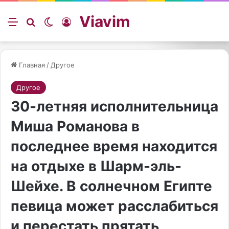
Viavim
Меню
Искать
Switch skin
Войти
Главная
/
Другое
Другое
30-летняя исполнительница
Миша Романова в
последнее время находится
на отдыхе в Шарм-эль-
Шейхе. В солнечном Египте
певица может расслабиться
и перестать прятать