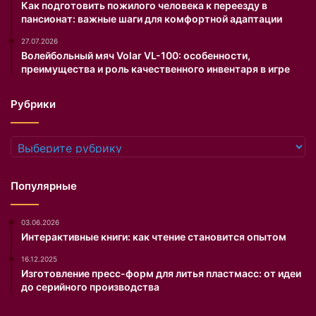
D
л
Как подготовить пожилого человека к переезду в
пансионат: важные шаги для комфортной адаптации
E
я
I
ж
27.07.2026
T
у
Волейбольный мяч Volar VL-100: особенности,
A
в
преимущества и роль качественного инвентаря в игре
.
о
R
т
Рубрики
U
к
.
р
П
о
Рубрики
р
в
о
е
в
н
Популярные
е
н
р
о
03.06.2026
к
м
Интерактивные книги: как чтение становится опытом
у
в
с
и
16.12.2025
о
д
Изготовление пресс-форм для литья пластмасс: от идеи
б
е
до серийного производства
л
.
ю
С