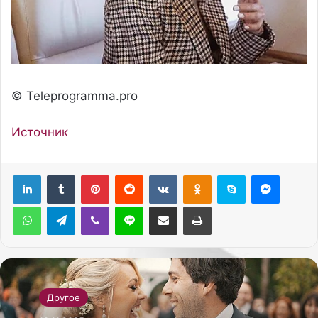
© Teleprogramma.pro
Источник
Pinterest
Reddit
Вконтакте
Одноклассники
Skype
Messenger
WhatsApp
Telegram
Viber
Line
Поделиться через электронную почту
Печатать
Другое