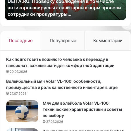
DEITA.RU. Проверку соблюдения в том числе
о
и
антикоронавирусных санитарных норм провели
е
с
сотрудники прокуратуры…
н
с
а
е
р
р
у
а
ш
,
Последние
Популярные
Комментарии
е
п
н
р
и
о
Как подготовить пожилого человека к переезду в
е
д
пансионат: важные шаги для комфортной адаптации
б
ю
29.07.2026
ы
с
Волейбольный мяч Volar VL-100: особенности,
л
е
преимущества и роль качественного инвентаря в игре
о
р
в
27.07.2026
а
ы
и
Мяч для волейбола Volar VL-100:
я
а
технические характеристики и советы
в
к
по выбору
л
т
27.07.2026
е
е
н
р