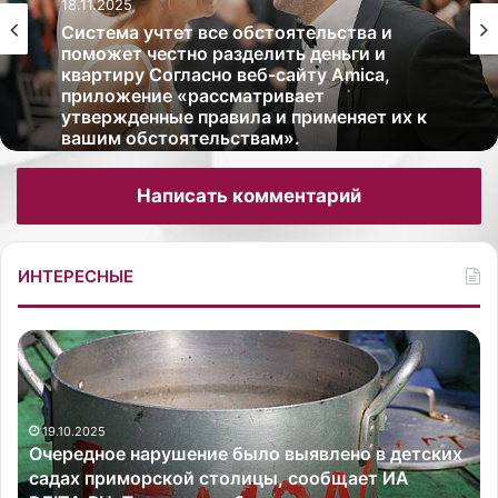
18.11.2025
Система учтет все обстоятельства и
поможет честно разделить деньги и
квартиру Согласно веб-сайту Amica,
приложение «рассматривает
утвержденные правила и применяет их к
вашим обстоятельствам».
Написать комментарий
ИНТЕРЕСНЫЕ
О
Ж
ч
е
е
н
р
а
19.10.2025
е
р
Очередное нарушение было выявлено в детских
д
е
садах приморской столицы, сообщает ИА
н
ж