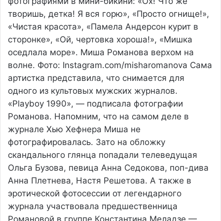
фотографиями в мини-бикини: «Ох! Что же
творишь, детка! Я вся горю», «Просто огнище!»,
«Чистая красота», «Памела Андерсон курит в
сторонке», «Ой, чертовка хороша!», «Мишка
оседлала море». Миша Романова верхом на
волне. Фото: Instagram.com/misharomanova Сама
артистка представила, что снимается для
одного из культовых мужских журналов.
«Playboy 1990», — подписала фотографии
Романова. Напомним, что на самом деле в
журнале Хью Хефнера Миша не
фотографировалась. Зато на обложку
скандального глянца попадали телеведущая
Ольга Бузова, певица Анна Седокова, поп-дива
Анна Плетнева, Настя Решетова. А также в
эротической фотосессии от легендарного
журнала участвовала предшественница
Романовой в группе Константина Меладзе —