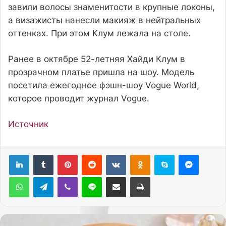
завили волосы знаменитости в крупные локоны,
а визажисты нанесли макияж в нейтральных
оттенках. При этом Клум лежала на столе.
Ранее в октябре 52-летняя Хайди Клум в
прозрачном платье пришла на шоу. Модель
посетила ежегодное фэшн-шоу Vogue World,
которое проводит журнал Vogue.
Источник
Pinterest
Reddit
Вконтакте
Одноклассники
Skype
Messenger
WhatsApp
Telegram
Viber
Line
Поделиться через электронную почту
Печатать