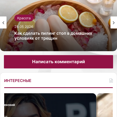
Красота
Красота
26.05.2026
28.05.2026
Как сделать себе массаж лица гуаша для
лифтинг-эффекта
Как сделать пилинг стоп в домашних
Написать комментарий
условиях от трещин
ИНТЕРЕСНЫЕ
К
Р
а
е
к
д
с
а