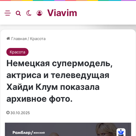
Viavim
Меню
Искать
Switch skin
Войти
Главная
/
Красота
Красота
Немецкая супермодель,
актриса и телеведущая
Хайди Клум показала
архивное фото.
30.10.2025