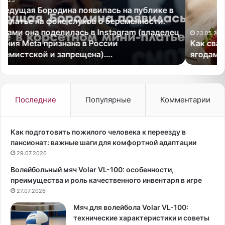
в
к
а
т
р
о
ц
и
р
23.05.2026
Как сварить варенье из клубники с целыми
т
ы
ягодами
ь
G
в
Q
а
н
р
а
е
з
Последние
Популярные
Комментарии
н
в
ь
а
е
л
Как подготовить пожилого человека к переезду в
и
и
пансионат: важные шаги для комфортной адаптации
з
с
29.07.2026
к
а
Волейбольный мяч Volar VL-100: особенности,
л
м
преимущества и роль качественного инвентаря в игре
у
у
б
27.07.2026
ю
н
с
Мяч для волейбола Volar VL-100:
и
т
технические характеристики и советы
к
и