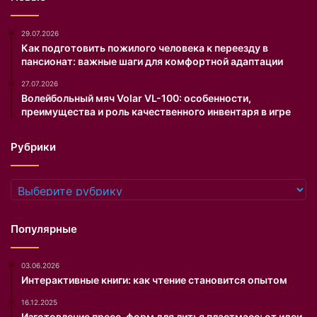
р
и
а
29.07.2026
л
Как подготовить пожилого человека к переезду в
пансионат: важные шаги для комфортной адаптации
п
о
27.07.2026
я
Волейбольный мяч Volar VL-100: особенности,
в
преимущества и роль качественного инвентаря в игре
и
л
Рубрики
с
я
н
Рубрики
а
с
а
Популярные
й
т
03.06.2026
е
Интерактивные книги: как чтение становится опытом
и
з
16.12.2025
д
Изготовление пресс-форм для литья пластмасс: от идеи