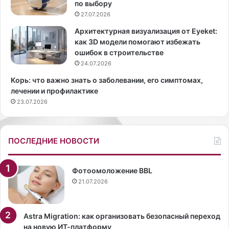
по выбору
и
л
27.07.2026
с
ь
ц
н
Архитектурная визуализация от Eyeket:
е
у
как 3D модели помогают избежать
л
ю
ошибок в строительстве
ы
з
24.07.2026
м
н
Корь: что важно знать о заболевании, его симптомах,
и
а
лечении и профилактике
я
м
23.07.2026
г
е
о
н
д
и
а
т
ПОСЛЕДНИЕ НОВОСТИ
м
у
и
ю
ж
Фотоомоложение BBL
е
21.07.2026
н
щ
и
Astra Migration: как организовать безопасный переход
н
на новую ИТ-платформу