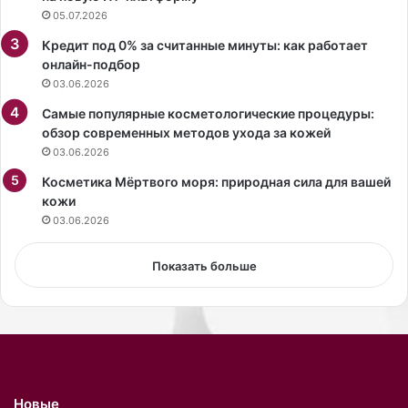
у
05.07.2026
.
Кредит под 0% за считанные минуты: как работает
С
онлайн-подбор
о
03.06.2026
о
т
Самые популярные косметологические процедуры:
в
обзор современных методов ухода за кожей
е
03.06.2026
т
Косметика Мёртвого моря: природная сила для вашей
с
кожи
т
в
03.06.2026
у
ю
Показать больше
щ
и
й
м
а
т
е
Новые