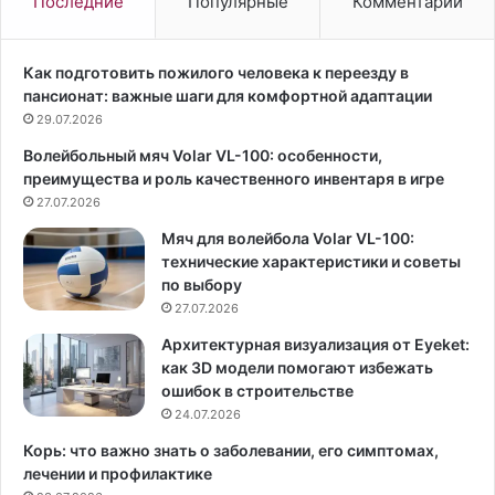
Последние
Популярные
Комментарии
У
о
н
в
и
о
Как подготовить пожилого человека к переезду в
в
к
пансионат: важные шаги для комфортной адаптации
е
а
29.07.2026
р
л
Волейбольный мяч Volar VL-100: особенности,
»
и
преимущества и роль качественного инвентаря в игре
,
с
а
27.07.2026
т
к
а
Мяч для волейбола Volar VL-100:
т
и
технические характеристики и советы
р
л
по выбору
и
и
27.07.2026
с
д
а
е
Архитектурная визуализация от Eyeket:
Н
р
как 3D модели помогают избежать
а
а
ошибок в строительстве
т
р
24.07.2026
а
о
Корь: что важно знать о заболевании, его симптомах,
л
к
лечении и профилактике
ь
-