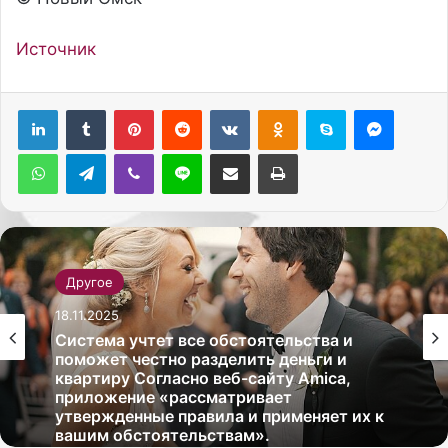
Источник
Pinterest
Reddit
Вконтакте
Одноклассники
Skype
Messenger
WhatsApp
Telegram
Viber
Line
Поделиться через электронную почту
Печатать
Другое
18.11.2025
Система учтет все обстоятельства и
поможет честно разделить деньги и
квартиру Согласно веб-сайту Amica,
приложение «рассматривает
утвержденные правила и применяет их к
вашим обстоятельствам».