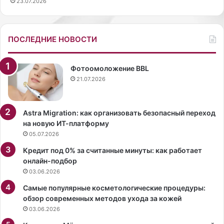
23.07.2026
я
г
Р
р
у
у
д
п
ПОСЛЕДНИЕ НОВОСТИ
о
п
в
ы
а
U
Фотоомоложение BBL
,
2
21.07.2026
с
П
н
о
я
л
Astra Migration: как организовать безопасный переход
л
а
на новую ИТ-платформу
а
Д
05.07.2026
с
э
Кредит под 0% за считанные минуты: как работает
ь
в
онлайн-подбор
в
и
03.06.2026
ж
д
а
а
Самые популярные косметологические процедуры:
к
Х
обзор современных методов ухода за кожей
е
ь
03.06.2026
т
ю