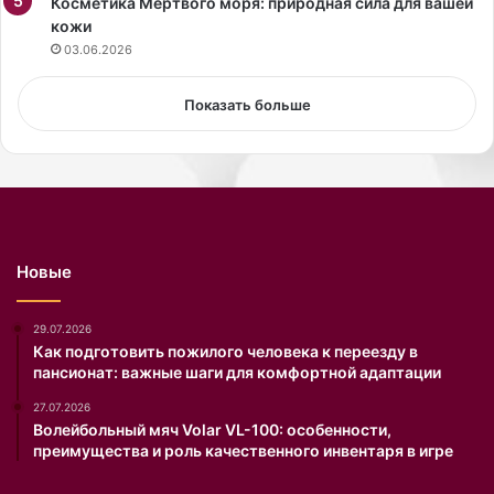
е
Косметика Мёртвого моря: природная сила для вашей
с
б
кожи
о
е
н
03.06.2026
з
а
б
,
Показать больше
ю
в
с
ы
т
с
г
т
а
у
л
п
ь
а
Новые
т
ю
е
щ
р
е
29.07.2026
а
г
Как подготовить пожилого человека к переезду в
пансионат: важные шаги для комфортной адаптации
.
о
п
27.07.2026
о
Волейбольный мяч Volar VL-100: особенности,
д
преимущества и роль качественного инвентаря в игре
п
с