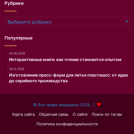
Рубрики
е
в
д
Рубрики
о
н
и
Популярные
м
о
03.06.2026
м
Интерактивные книги: как чтение становится опытом
Б
о
16.12.2025
н
Изготовление пресс-форм для литья пластмасс: от идеи
о
до серийного производства
,
а
к
© Все права защищены 2026, |
т
р
Карта сайта
Обратная связь
О сайте
Поиск по тегам
и
Политика конфиденциальности
с
а