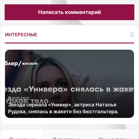
Написать комментарий
ИНТЕРЕСНЫЕ
З
Д
в
о
е
ч
з
ь
д
и
а
р
с
л
е
а
10.10.2025
Звезда сериала «Универ», актриса Наталья
р
н
Рудова, снялась в жакете без бюстгальтера.
и
д
а
с
л
к
а
о
«
г