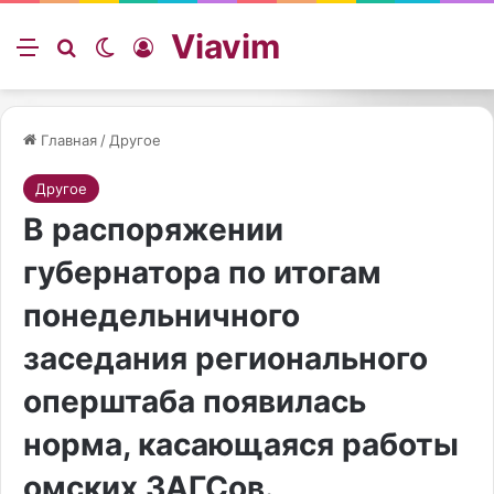
Viavim
Меню
Искать
Switch skin
Войти
Главная
/
Другое
Другое
В распоряжении
губернатора по итогам
понедельничного
заседания регионального
оперштаба появилась
норма, касающаяся работы
омских ЗАГСов.