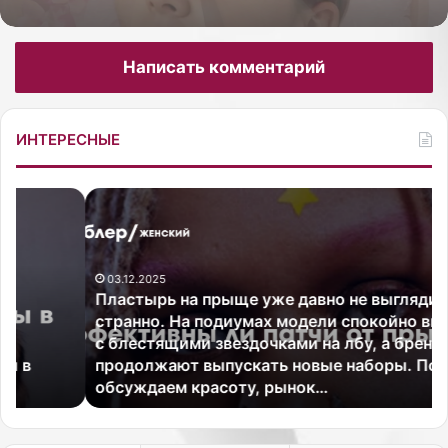
Написать комментарий
Как сделать пилинг стоп в домашних
условиях от трещин
ИНТЕРЕСНЫЕ
П
«
л
О
а
ч
с
е
03.12.2025
т
н
Пластырь на прыще уже давно не выглядит
ы
ь
странно. На подиумах модели спокойно выходят
р
м
с блестящими звездочками на лбу, а бренды
ь
н
продолжают выпускать новые наборы. Пока мы
н
о
обсуждаем красоту, рынок…
а
г
п
о
р
л