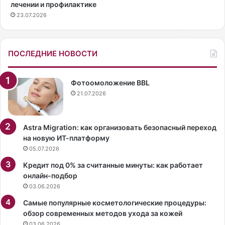
лечении и профилактике
т
а
23.07.2026
р
ч
а
е
н
п
н
ы
ПОСЛЕДНИЕ НОВОСТИ
о
т
.
а
Н
ю
Фотоомоложение BBL
а
т
21.07.2026
п
с
о
я
д
з
Astra Migration: как организовать безопасный переход
и
а
на новую ИТ-платформу
у
н
05.07.2026
м
и
Кредит под 0% за считанные минуты: как работает
а
м
онлайн-подбор
х
а
03.06.2026
м
т
о
ь
Самые популярные косметологические процедуры:
д
с
обзор современных методов ухода за кожей
е
я
03.06.2026