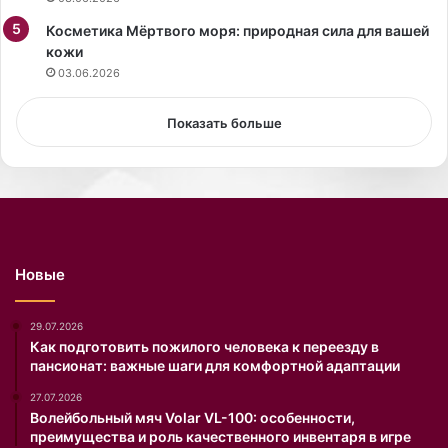
л
с
и
Косметика Мёртвого моря: природная сила для вашей
п
с
кожи
о
п
р
03.06.2026
о
т
к
о
Показать больше
о
м
й
,
н
н
о
о
в
у
ы
н
х
и
Новые
о
х
д
э
я
т
29.07.2026
т
о
Как подготовить пожилого человека к переезду в
пансионат: важные шаги для комфортной адаптации
с
о
б
б
27.07.2026
л
ы
Волейбольный мяч Volar VL-100: особенности,
е
ч
преимущества и роль качественного инвентаря в игре