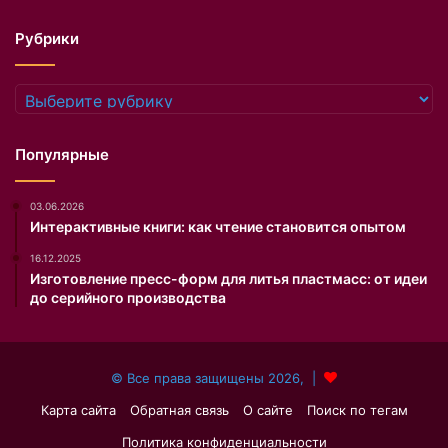
с
н
т
о
Рубрики
я
н
щ
е
и
п
Рубрики
м
о
и
л
з
у
Популярные
в
ч
е
а
03.06.2026
з
е
Интерактивные книги: как чтение становится опытом
д
т
о
с
16.12.2025
ч
я
Изготовление пресс-форм для литья пластмасс: от идеи
к
.
до серийного производства
а
м
и
© Все права защищены 2026, |
н
а
Карта сайта
Обратная связь
О сайте
Поиск по тегам
л
Политика конфиденциальности
б