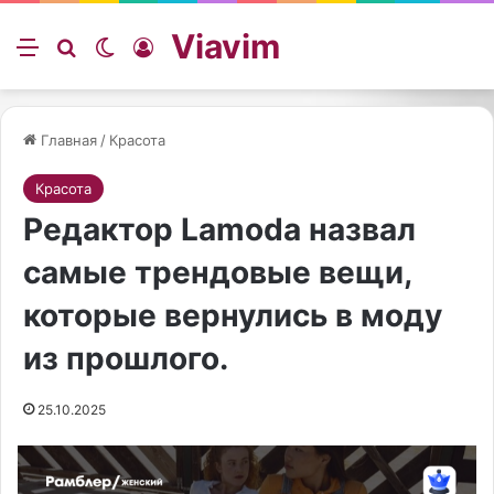
Viavim
Меню
Искать
Switch skin
Войти
Главная
/
Красота
Красота
Редактор Lamoda назвал
самые трендовые вещи,
которые вернулись в моду
из прошлого.
25.10.2025