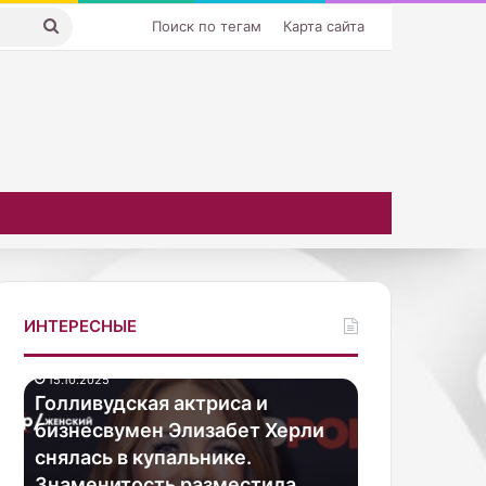
Искать
Поиск по тегам
Карта сайта
ИНТЕРЕСНЫЕ
25
К
удская актриса и
а
свумен Элизабет Херли
к
ь в купальнике.
и
з
нитость разместила