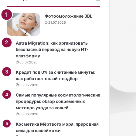
н
е
Фотоомоложение BBL
21.07.2026
Astra Migration: как организовать
безопасный переход на новую ИТ-
платформу
05.07.2026
Кредит под 0% за считанные минуты:
как работает онлайн-подбор
03.06.2026
Самые популярные косметологические
процедуры: обзор современных
методов ухода за кожей
03.06.2026
Косметика Мёртвого моря: природная
сила для вашей кожи