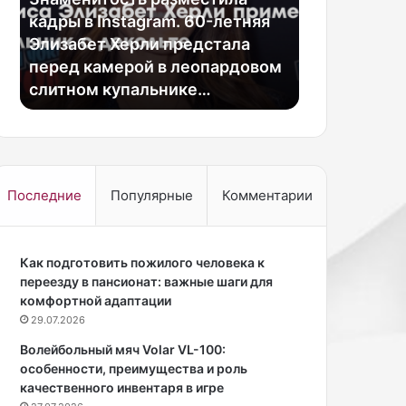
б
в Instagram. 60-летняя
а
бет Херли предстала
14.05.2026
в
 камерой в леопардовом
Как избавиться от не
и
ом купальнике…
запаха из раковины н
т
ь
с
я
о
т
Последние
Популярные
Комментарии
н
е
п
Как подготовить пожилого человека к
р
переезду в пансионат: важные шаги для
и
комфортной адаптации
я
т
29.07.2026
н
Волейбольный мяч Volar VL-100:
о
особенности, преимущества и роль
г
качественного инвентаря в игре
о