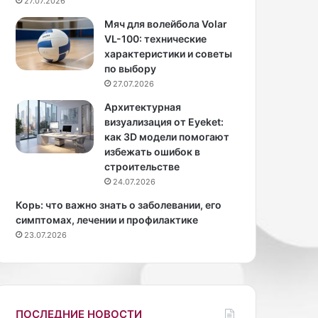
27.07.2026
з
а
Мяч для волейбола Volar
п
VL-100: технические
а
характеристики и советы
х
по выбору
а
27.07.2026
и
Архитектурная
з
визуализация от Eyeket:
р
как 3D модели помогают
а
избежать ошибок в
к
строительстве
о
24.07.2026
в
и
Корь: что важно знать о заболевании, его
н
симптомах, лечении и профилактике
ы
23.07.2026
н
а
к
у
х
ПОСЛЕДНИЕ НОВОСТИ