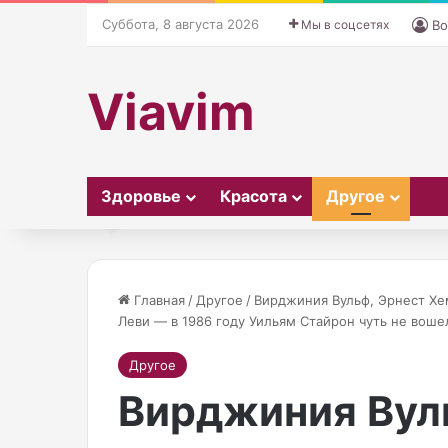
Суббота, 8 августа 2026
Мы в соцсетях
Во
Viavim
Здоровье
Красота
Другое
Главная
/
Другое
/
Вирджиния Вульф, Эрнест Хе
Леви — в 1986 году Уильям Стайрон чуть не воше
З
Другое
в
Вирджиния Вул
е
з
д