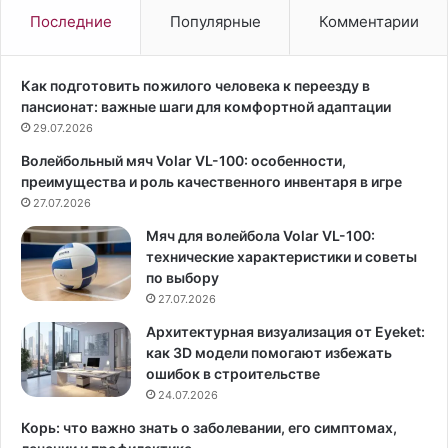
с
в
Последние
Популярные
Комментарии
т
у
и
м
и
е
Как подготовить пожилого человека к переезду в
с
н
пансионат: важные шаги для комфортной адаптации
у
Б
29.07.2026
с
е
Волейбольный мяч Volar VL-100: особенности,
т
л
преимущества и роль качественного инвентаря в игре
а
л
в
27.07.2026
а
ы
Х
Мяч для волейбола Volar VL-100:
в
а
технические характеристики и советы
м
д
по выбору
е
и
27.07.2026
н
д
о
п
Архитектурная визуализация от Eyeket:
п
о
как 3D модели помогают избежать
а
я
ошибок в строительстве
у
в
24.07.2026
з
и
Корь: что важно знать о заболевании, его симптомах,
е
л