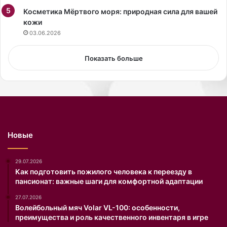
a
Косметика Мёртвого моря: природная сила для вашей
’
кожи
s
S
03.06.2026
e
c
Показать больше
r
e
t
,
к
о
т
Новые
о
р
о
29.07.2026
е
Как подготовить пожилого человека к переезду в
пансионат: важные шаги для комфортной адаптации
с
о
27.07.2026
с
Волейбольный мяч Volar VL-100: особенности,
т
преимущества и роль качественного инвентаря в игре
о