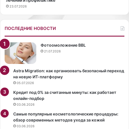
лечении и профилактике
а
23.07.2026
с
ь
н
а
ПОСЛЕДНИЕ НОВОСТИ
ш
о
у
Фотоомоложение BBL
б
21.07.2026
р
е
н
Astra Migration: как организовать безопасный переход
д
на новую ИТ-платформу
а
05.07.2026
V
Кредит под 0% за считанные минуты: как работает
i
онлайн-подбор
c
03.06.2026
t
o
Самые популярные косметологические процедуры:
r
обзор современных методов ухода за кожей
i
03.06.2026