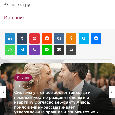
© Газета.ру
Источник
Pinterest
Reddit
Вконтакте
Одноклассники
Skype
Messenger
WhatsApp
Telegram
Viber
Line
Поделиться через электронную почту
Печатать
Другое
18.11.2025
Система учтет все обстоятельства и
поможет честно разделить деньги и
квартиру Согласно веб-сайту Amica,
приложение «рассматривает
утвержденные правила и применяет их к