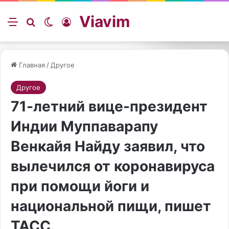
Viavim
Меню
Искать
Switch skin
Войти
Главная
/
Другое
Другое
71-летний вице-президент
Индии Муппаварапу
Венкайя Найду заявил, что
вылечился от коронавируса
при помощи йоги и
национальной пищи, пишет
ТАСС.