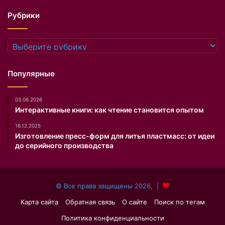
я
Рубрики
л
о
с
Рубрики
ь
1
5
Популярные
о
к
03.06.2026
т
Интерактивные книги: как чтение становится опытом
я
б
16.12.2025
р
Изготовление пресс-форм для литья пластмасс: от идеи
я
до серийного производства
в
Н
ь
© Все права защищены 2026, |
ю
-
Карта сайта
Обратная связь
О сайте
Поиск по тегам
Й
Политика конфиденциальности
о