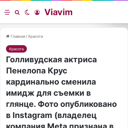
Viavim
Меню
Искать
Switch skin
Войти
Главная
/
Красота
Красота
Голливудская актриса
Пенелопа Крус
кардинально сменила
имидж для съемки в
глянце. Фото опубликовано
в Instagram (владелец
компания Meta признана в