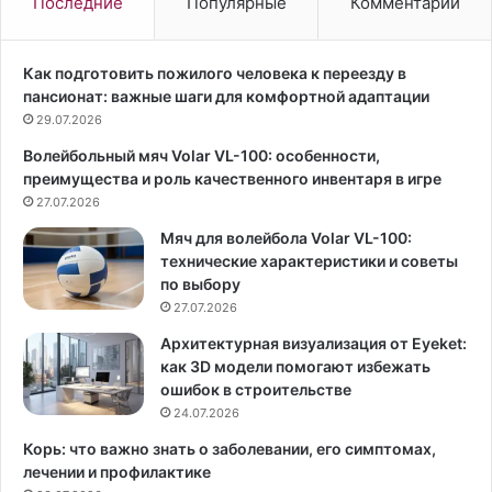
Последние
Популярные
Комментарии
а
ж
Т
б
о
а
Как подготовить пожилого человека к переезду в
д
П
пансионат: важные шаги для комфортной адаптации
о
А
29.07.2026
р
О
Волейбольный мяч Volar VL-100: особенности,
е
«
преимущества и роль качественного инвентаря в игре
н
Р
к
27.07.2026
о
о
с
Мяч для волейбола Volar VL-100:
у
т
технические характеристики и советы
ж
е
по выбору
е
л
27.07.2026
д
е
в
к
Архитектурная визуализация от Eyeket:
а
о
как 3D модели помогают избежать
г
м
ошибок в строительстве
о
»
24.07.2026
д
С
Корь: что важно знать о заболевании, его симптомах,
а
т
лечении и профилактике
с
р