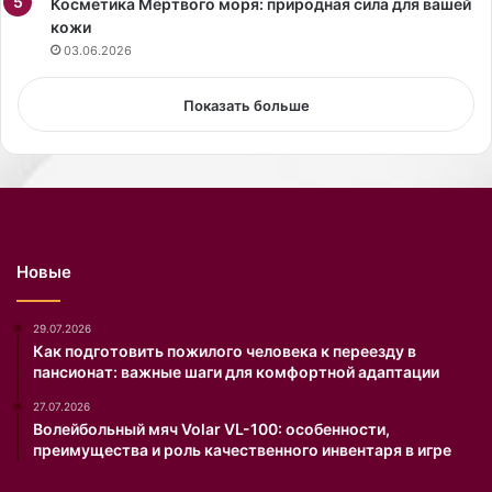
4
Косметика Мёртвого моря: природная сила для вашей
о
-
кожи
с
л
т
03.06.2026
е
е
т
л
Показать больше
н
е
и
к
м
о
м
м
у
»
з
и
ы
«
Новые
к
А
а
л
н
ь
29.07.2026
т
ф
Как подготовить пожилого человека к переезду в
пансионат: важные шаги для комфортной адаптации
о
а
м
С
27.07.2026
В
т
Волейбольный мяч Volar VL-100: особенности,
л
р
преимущества и роль качественного инвентаря в игре
а
а
д
х