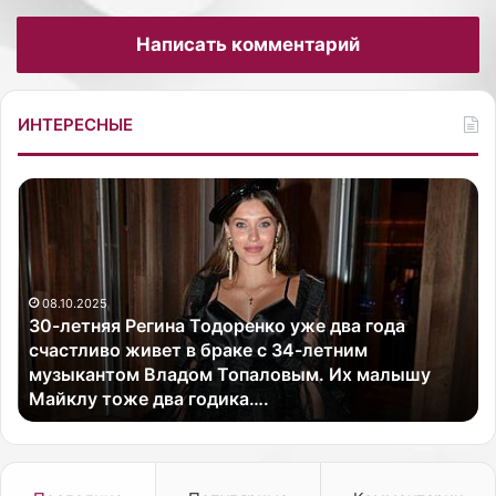
Написать комментарий
ИНТЕРЕСНЫЕ
3
Ф
0
о
-
т
л
о
е
:
08.10.2025
т
п
30-летняя Регина Тодоренко уже два года
н
р
счастливо живет в браке с 34-летним
я
е
музыкантом Владом Топаловым. Их малышу
я
с
Майклу тоже два годика….
Р
с
е
-
г
с
и
л
н
у