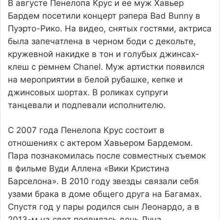
В августе Пенелопа Крус и ее муж Хавьер
Бардем посетили концерт рэпера Bad Bunny в
Пуэрто-Рико. На видео, снятых гостями, актриса
была запечатлена в черном боди с декольте,
кружевной накидке в тон и голубых джинсах-
клеш с ремнем Chanel. Муж артистки появился
на мероприятии в белой рубашке, кепке и
джинсовых шортах. В роликах супруги
танцевали и подпевали исполнителю.
С 2007 года Пенелопа Крус состоит в
отношениях с актером Хавьером Бардемом.
Пара познакомилась после совместных съемок
в фильме Вуди Аллена «Вики Кристина
Барселона». В 2010 году звезды связали себя
узами брака в доме общего друга на Багамах.
Спустя год у пары родился сын Леонардо, а в
2013-м на свет появилась дочь Луна.