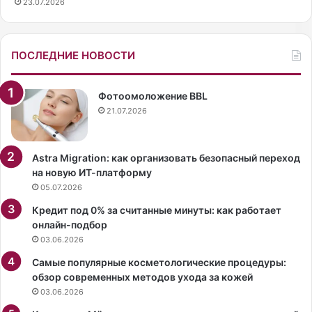
23.07.2026
ч
а
а
х
с
о
т
в
ПОСЛЕДНИЕ НОВОСТИ
л
а
и
н
в
и
Фотоомоложение BBL
о
е
21.07.2026
ж
п
и
о
в
п
Astra Migration: как организовать безопасный переход
е
о
на новую ИТ-платформу
т
д
05.07.2026
в
п
Кредит под 0% за считанные минуты: как работает
б
и
онлайн-подбор
р
с
03.06.2026
а
к
к
е
Самые популярные косметологические процедуры:
е
:
обзор современных методов ухода за кожей
с
«
03.06.2026
3
Р