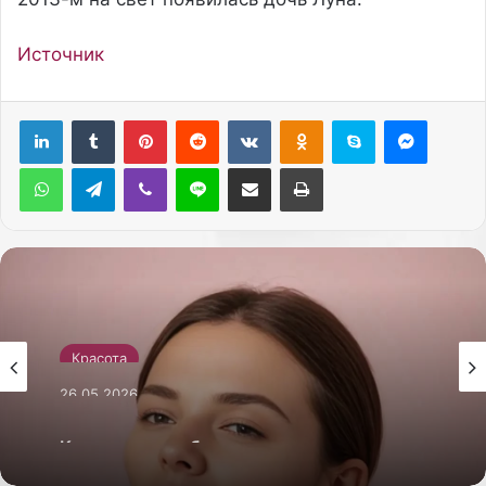
Источник
Pinterest
Reddit
Вконтакте
Одноклассники
Skype
Messenger
WhatsApp
Telegram
Viber
Line
Поделиться через электронную почту
Печатать
Красота
26.05.2026
Как сделать себе массаж лица гуаша для
лифтинг-эффекта