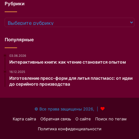
Рубрики
о
о
м
в
Т
а
Рубрики
о
н
п
и
а
е
Популярные
л
»
о
з
03.06.2026
в
а
Интерактивные книги: как чтение становится опытом
ы
п
м
у
16.12.2025
.
с
Изготовление пресс-форм для литья пластмасс: от идеи
И
к
до серийного производства
х
а
м
ю
а
т
© Все права защищены 2026, |
л
о
ы
н
Карта сайта
Обратная связь
О сайте
Поиск по тегам
ш
л
Политика конфиденциальности
у
а
М
й