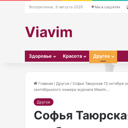
Воскресенье, 9 августа 2026
Мы в соцсетях
Viavim
Здоровье
Красота
Другое
Главная
/
Другое
/
Софья Таюрская 13 октября о
сентябрьского номера журнала Maxim….
П
Другое
е
Софья Таюрская
в
и
ц