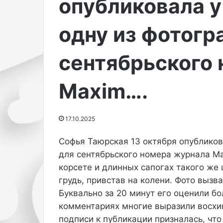
опубликовала у
а
26.09.2025
Р
Певица Рита Ора в ми
и
одну из фотогр
посетила показ бренда
т
Милане.
а
сентябрьского
О
р
а
Maxim….
в
м
и
17.10.2025
н
и
-
Софья Таюрская 13 октября опубликов
п
для сентябрьского номера журнала Ma
л
корсете и длинных сапогах такого же ц
а
грудь, привстав на колени. Фото вызв
т
Буквально за 20 минут его оценили бо
ь
е
комментариях многие выразили восхи
п
подписи к публикации призналась, что