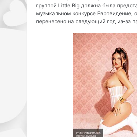
о
группой Little Big должна была предс
с
музыкальном конкурсе Евровидение, 
е
т
перенесено на следующий год из-за 
и
л
а
п
о
к
а
з
б
р
е
н
д
а
P
r
a
d