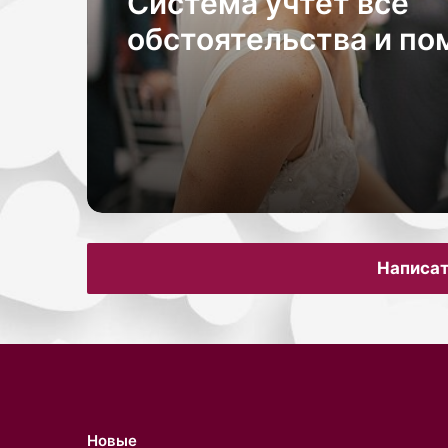
Система учтет все
обстоятельства и п
честно разделить де
квартиру Согласно в
сайту Amica, прилож
«рассматривает
утвержденные прави
применяет их к ваш
Написат
обстоятельствам».
Новые