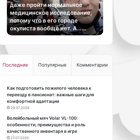
р
е пройти нормальное
а
ицинское исследование,
04.05.2026
т
ому что в его городе
Как убрать тёмные
ь
листа вообще нет. А……
глазами за неделю
т
ё
м
н
ы
е
Последние
Популярные
Комментарии
к
р
у
Как подготовить пожилого человека к
г
переезду в пансионат: важные шаги для
и
комфортной адаптации
п
о
29.07.2026
д
Волейбольный мяч Volar VL-100:
г
особенности, преимущества и роль
л
качественного инвентаря в игре
а
27.07.2026