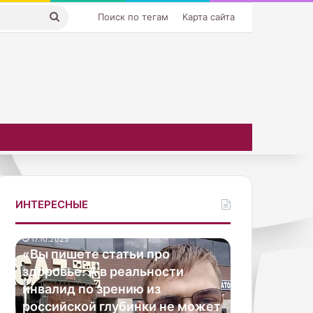
Искать
Поиск по тегам
Карта сайта
ИНТЕРЕСНЫЕ
0.2025
К
 пишете статьи про
а
ровье. А в реальности
к
алид по зрению из
у
б
сийской глубинки не может