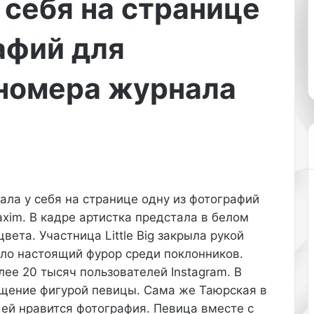
 себя на странице
и
ш
даж
16.01.2026
ж
е
ни-платье
Продвижение товаров в
мед
е
т
афий для
 Prada в
высококонкурентных нишах
пот
н
е
Москвы
оку
и
с
 номера журнала
е
т
т
а
о
т
в
ь
а
и
р
п
о
р
в
о
в
з
ала у себя на странице одну из фотографий
в
д
xim. В кадре артистка предстала в белом
ы
о
вета. Участница Little Big закрыла рукой
с
р
ало настоящий фурор среди поклонников.
о
о
лее 20 тысяч пользователей Instagram. В
к
в
о
ь
щение фигурой певицы. Сама же Таюрская в
к
е
 ей нравится фотография. Певица вместе с