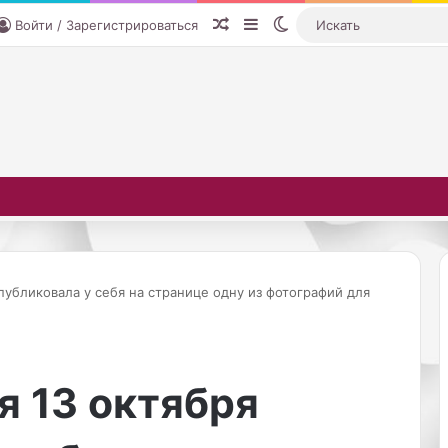
Случайная статья
Sidebar
Switch skin
Войти / Зарегистрироваться
публиковала у себя на странице одну из фотографий для
17.1
П
«
«Вы
р
В
 13 октября
здо
о
ы
инв
д
п
в
и
рос