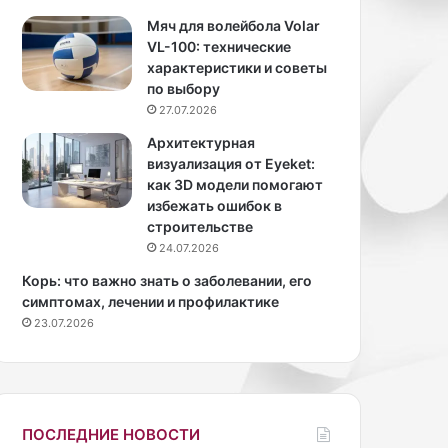
з
а
Мяч для волейбола Volar
м
VL-100: технические
и
характеристики и советы
з
по выбору
а
27.07.2026
н
Архитектурная
е
визуализация от Eyeket:
д
как 3D модели помогают
е
избежать ошибок в
л
строительстве
ю
24.07.2026
Корь: что важно знать о заболевании, его
симптомах, лечении и профилактике
23.07.2026
ПОСЛЕДНИЕ НОВОСТИ