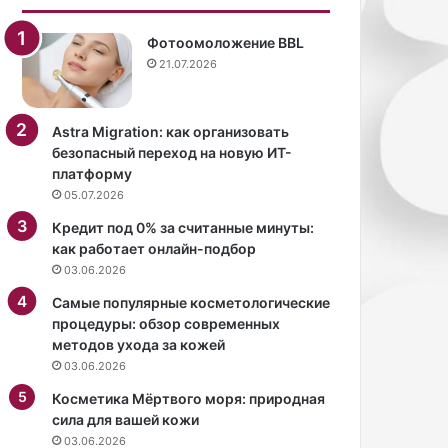
ы
а
,
н
Фотоомоложение BBL
ж
ы
21.07.2026
а
П
л
е
у
р
Astra Migration: как организовать
е
м
безопасный переход на новую ИТ-
т
я
платформу
с
к
05.07.2026
я
о
н
в
Кредит под 0% за считанные минуты:
а
о
как работает онлайн-подбор
с
й
03.06.2026
о
н
Самые популярные косметологические
с
а
процедуры: обзор современных
т
н
методов ухода за кожей
о
о
03.06.2026
я
в
н
о
Косметика Мёртвого моря: природная
и
м
сила для вашей кожи
е
ф
03.06.2026