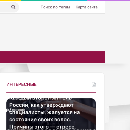
Искать
Поиск по тегам
Карта сайта
ИНТЕРЕСНЫЕ
10.10.2025
Каждый второй житель
03.11.2025
К
В
России, как утверждают
В сети восх
а
с
специалисты, жалуется на
внешностью
ж
е
состояние своих волос.
актрисы Св
д
т
ы
и
Причины этого — стресс,
на новом ф