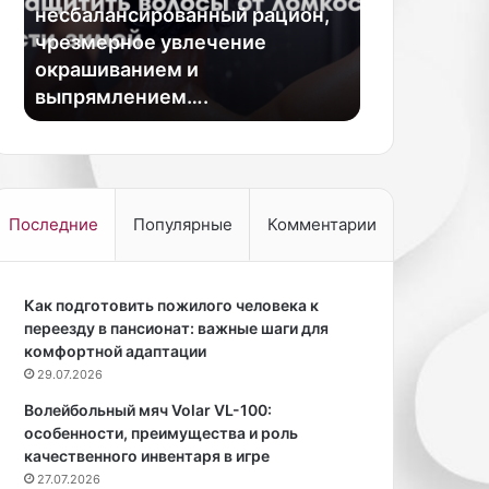
й
в
а
несбалансированный рацион,
появилась н
в
о
м,
чрезмерное увлечение
Instagram (
т
с
й
окрашиванием и
России соц
о
х
выпрямлением….
компании M
р
и
о
т
й
и
ж
л
и
и
т
с
Последние
Популярные
Комментарии
е
ь
л
в
ь
н
Р
Как подготовить пожилого человека к
е
о
переезду в пансионат: важные шаги для
ш
с
комфортной адаптации
н
с
о
29.07.2026
и
с
Волейбольный мяч Volar VL-100:
и
т
особенности, преимущества и роль
,
ь
качественного инвентаря в игре
к
ю
27.07.2026
а
р