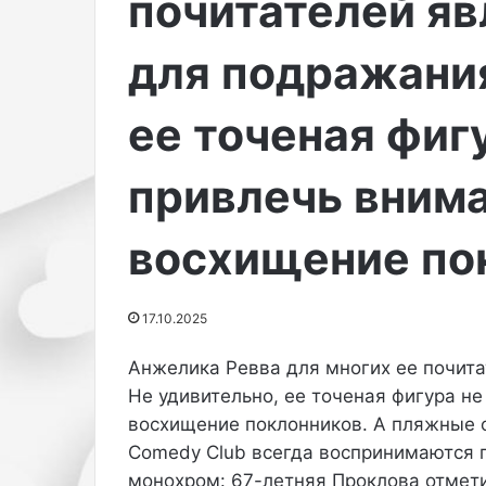
почитателей я
е
27.10.2025
л
Питательный к
ь
для подражания
текстурой пом
н
сухостью кожи
ы
ее точеная фиг
й
к
р
привлечь вним
е
м
с
восхищение по
п
л
о
17.10.2025
т
н
Анжелика Ревва для многих ее почит
о
Не удивительно, ее точеная фигура н
й
т
восхищение поклонников. А пляжные 
е
Comedy Club всегда воспринимаются п
к
монохром: 67-летняя Проклова отмети
с