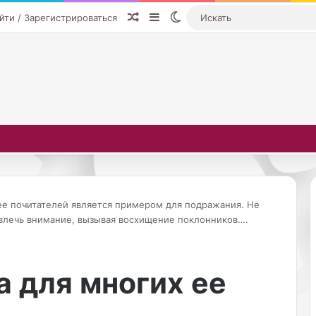
Случайная статья
Sidebar
Switch skin
йти / Зарегистрироваться
ее почитателей является примером для подражания. Не
ивлечь внимание, вызывая восхищение поклонников….
С
у
 для многих ее
х
о
01.10.2025
с
Сухость, покраснение,