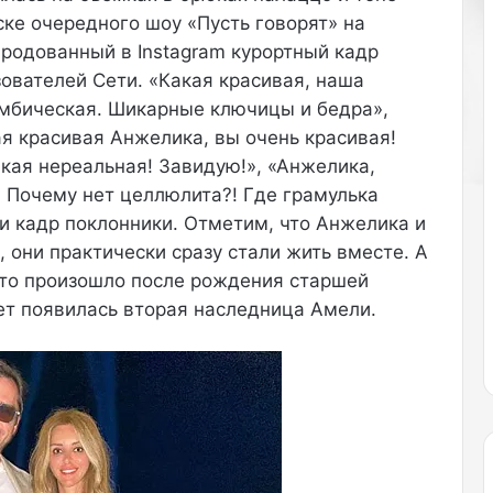
ске очередного шоу «Пусть говорят» на
е
н
народованный в Instagram курортный кадр
и
ователей Сети. «Какая красивая, наша
е
омбическая. Шикарные ключицы и бедра»,
о
ая красивая Анжелика, вы очень красивая!
т
л
чкая нереальная! Завидую!», «Анжелика,
ю
к! Почему нет целлюлита?! Где грамулька
б
и кадр поклонники. Отметим, что Анжелика и
о
 они практически сразу стали жить вместе. А
г
о
 Это произошло после рождения старшей
к
вет появилась вторая наследница Амели.
р
е
м
а
–
в
с
е