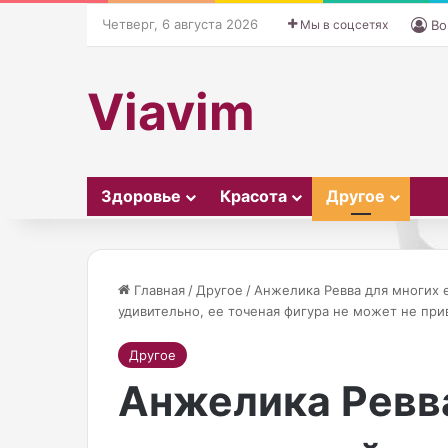
Четверг, 6 августа 2026
Мы в соцсетях
Во
Viavim
Здоровье
Красота
Другое
Главная
/
Другое
/
Анжелика Ревва для многих 
удивительно, ее точеная фигура не может не пр
П
Другое
и
Анжелика Ревва
т
а
т