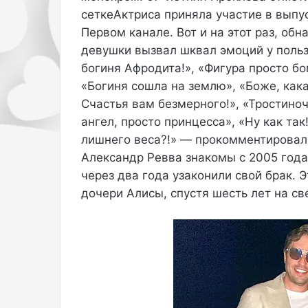
сеткеАктриса приняла участие в выпу
т
у
Первом канале. Вот и на этот раз, об
р
девушки вызвал шквал эмоций у польз
о
богиня Афродита!», «Фигура просто б
й
«Богиня сошла на землю», «Боже, как
п
о
Счастья вам безмерного!», «Тростино
м
ангел, просто принцесса», «Ну как та
о
лишнего веса?!» — прокомментировал
ж
Александр Ревва знакомы с 2005 года,
е
т
через два года узаконили свой брак.
в
дочери Алисы, спустя шесть лет на с
б
о
р
ь
б
е
с
с