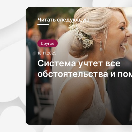
Читать следующую
Другое
18.11.2025
Система учтет все
обстоятельства и п
честно разделить де
квартиру Согласно в
сайту Amica, прилож
«рассматривает
утвержденные прави