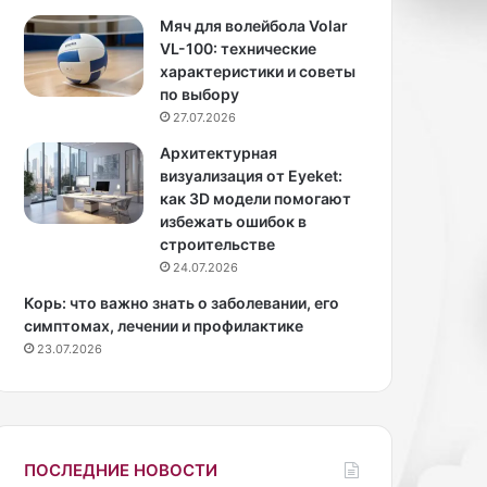
к
о
Мяч для волейбола Volar
у
с
VL-100: технические
т
с
характеристики и советы
в
и
по выбору
е
й
27.07.2026
р
с
Архитектурная
ж
к
визуализация от Eyeket:
д
о
как 3D модели помогают
а
й
избежать ошибок в
ю
а
строительстве
т
к
24.07.2026
с
т
п
р
Корь: что важно знать о заболевании, его
е
и
симптомах, лечении и профилактике
ц
с
23.07.2026
и
ы
а
С
л
в
и
е
с
т
ПОСЛЕДНИЕ НОВОСТИ
т
л