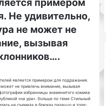
вляется примером
т
раздражение от любого крем
ь
рем с плотной
– все это может быть сигнало
,
. Не удивительно,
ожет в борьбе с
что у кожи нарушен липидны
п
.
барьер….
о
ура не может не
к
р
а
ание, вызывая
с
н
е
клонников….
н
и
е
,
р
ателей является примером для подражания.
а
е может не привлечь внимание, вызывая
з
д
фотографии избранницы знаменитого комика
р
убликой «на ура». больше по теме Стильный
а
лась на съемках в брюках палаццо и топе-
ж