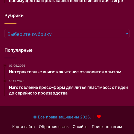
преимущества и роль качественного инвентаря в игре
щ
н
е
о
Рубрики
н
м
и
н
з
а
Рубрики
о
р
б
я
р
д
Популярные
а
е
з
.
03.06.2026
и
Интерактивные книги: как чтение становится опытом
т
е
16.12.2025
л
Изготовление пресс-форм для литья пластмасс: от идеи
ь
до серийного производства
н
о
м
© Все права защищены 2026, |
у
и
Карта сайта
Обратная связь
О сайте
Поиск по тегам
с