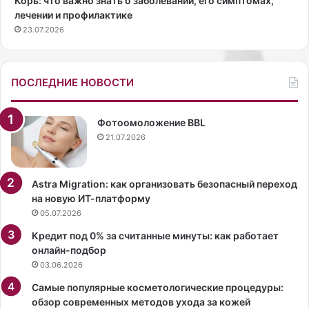
Корь: что важно знать о заболевании, его симптомах,
а
п
лечении и профилактике
з
о
23.07.2026
у
я
м
в
н
и
о
л
ПОСЛЕДНИЕ НОВОСТИ
г
а
о
с
п
ь
Фотоомоложение BBL
о
н
21.07.2026
т
а
р
п
е
р
Astra Migration: как организовать безопасный переход
б
е
на новую ИТ-платформу
л
м
05.07.2026
е
ь
Кредит под 0% за считанные минуты: как работает
н
е
онлайн-подбор
и
р
03.06.2026
я
е
«
ф
Самые популярные косметологические процедуры:
К
и
обзор современных методов ухода за кожей