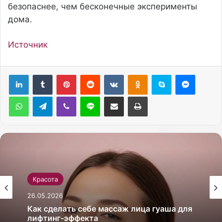
безопаснее, чем бесконечные эксперименты
дома.
Источник
Pinterest
Reddit
Вконтакте
Одноклассники
Skype
Messenger
WhatsApp
Telegram
Viber
Line
Поделиться через электронную почту
Печатать
Красота
26.05.2026
Как сделать себе массаж лица гуаша для
лифтинг-эффекта