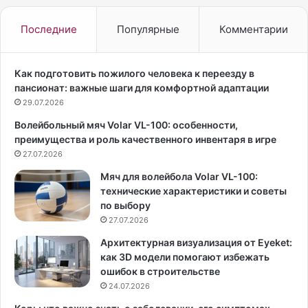
я
т
б
р
Последние
Популярные
Комментарии
р
и
я
с
п
а
Как подготовить пожилого человека к переезду в
р
Д
пансионат: важные шаги для комфортной адаптации
о
ж
29.07.2026
й
о
Волейбольный мяч Volar VL-100: особенности,
д
д
преимущества и роль качественного инвентаря в игре
е
и
т
27.07.2026
Т
ф
е
Мяч для волейбола Volar VL-100:
е
р
технические характеристики и советы
с
н
по выбору
т
е
27.07.2026
и
р
в
-
Архитектурная визуализация от Eyeket:
а
С
как 3D модели помогают избежать
л
м
ошибок в строительстве
ь
и
24.07.2026
р
т