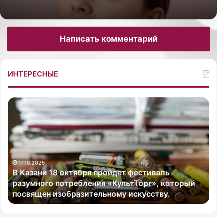
Написать комментарий
ИНТЕРЕСНЫЕ
В
Б
К
р
а
и
з
т
а
а
н
н
и
17.10.2025
с
В Казани 18 октября пройдет фестиваль
1
к
разумного потребления «КультТорг», который
8
а
посвящен изобразительному искусству.
о
я
к
а
т
к