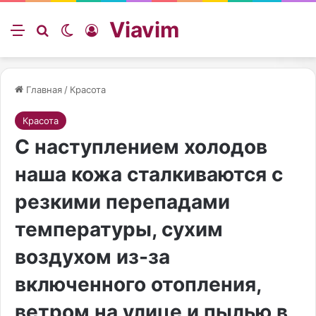
Viavim
Меню
Искать
Switch skin
Войти
Главная
/
Красота
Красота
С наступлением холодов
наша кожа сталкиваются с
резкими перепадами
температуры, сухим
воздухом из-за
включенного отопления,
ветром на улице и пылью в