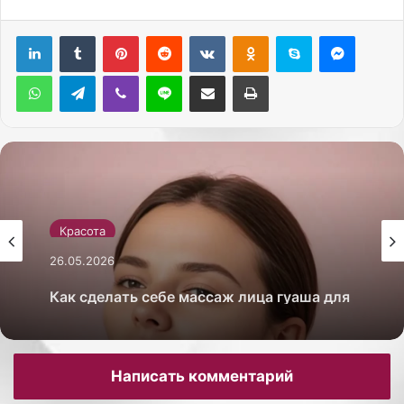
Pinterest
Reddit
Вконтакте
Одноклассники
Skype
Messenger
WhatsApp
Telegram
Viber
Line
Поделиться через электронную почту
Печатать
Красота
26.05.2026
Как сделать себе массаж лица гуаша для
лифтинг-эффекта
Написать комментарий