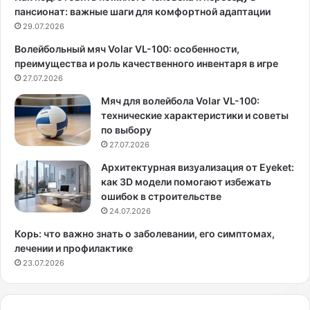
э
о
пансионат: важные шаги для комфортной адаптации
т
о
29.07.2026
а
с
Волейбольный мяч Volar VL-100: особенности,
о
о
преимущества и роль качественного инвентаря в игре
с
б
е
27.07.2026
е
н
н
Мяч для волейбола Volar VL-100:
ь
н
технические характеристики и советы
м
о
по выбору
о
е
27.07.2026
ж
с
е
о
Архитектурная визуализация от Eyeket:
т
б
как 3D модели помогают избежать
б
ы
ошибок в строительстве
ы
т
24.07.2026
т
и
Корь: что важно знать о заболевании, его симптомах,
ь
е
лечении и профилактике
н
,
23.07.2026
е
—
ж
н
н
и