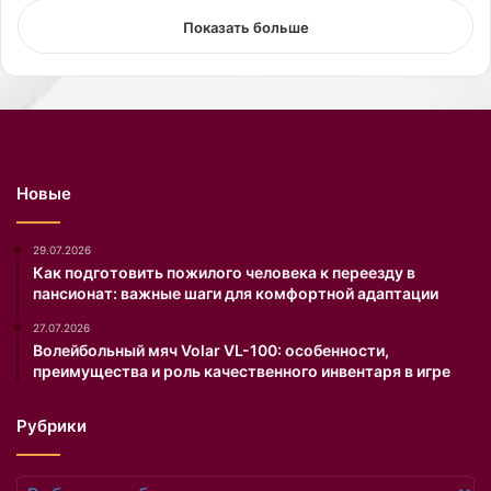
н
о
Показать больше
д
с
,
т
з
о
а
я
м
л
е
с
ч
я
Новые
е
п
н
о
н
к
29.07.2026
ы
а
Как подготовить пожилого человека к переезду в
пансионат: важные шаги для комфортной адаптации
й
з
н
к
27.07.2026
а
о
Волейбольный мяч Volar VL-100: особенности,
Н
л
преимущества и роль качественного инвентаря в игре
е
л
д
е
Рубрики
е
к
л
ц
е
и
Рубрики