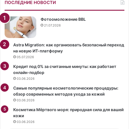
о
ч
ПОСЛЕДНИЕ НОВОСТИ
й
е
и
г
р
о
Фотоомоложение BBL
о
н
21.07.2026
м
е
а
с
н
к
Astra Migration: как организовать безопасный переход
т
а
на новую ИТ-платформу
и
з
05.07.2026
ч
а
Кредит под 0% за считанные минуты: как работает
н
т
онлайн-подбор
о
ь
03.06.2026
й
.
.
В
Самые популярные косметологические процедуры:
Э
М
обзор современных методов ухода за кожей
т
и
03.06.2026
о
л
т
Косметика Мёртвого моря: природная сила для вашей
а
т
кожи
н
р
е
03.06.2026
е
с