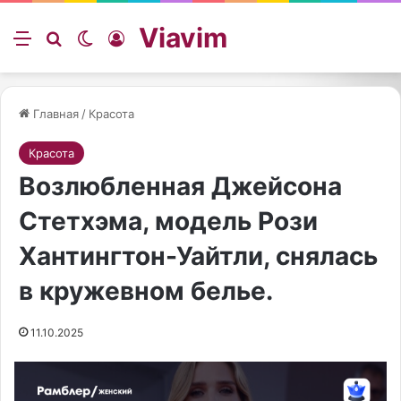
Viavim
Меню
Искать
Switch skin
Войти
Главная
/
Красота
Красота
Возлюбленная Джейсона
Стетхэма, модель Рози
Хантингтон-Уайтли, снялась
в кружевном белье.
11.10.2025