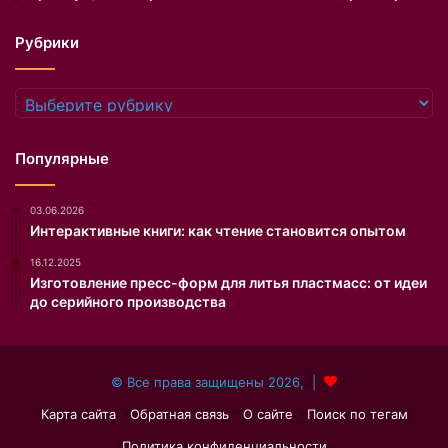
а
л
Рубрики
а
и
з
Рубрики
м
е
н
Популярные
е
н
03.06.2026
и
Интерактивные книги: как чтение становится опытом
я
в
16.12.2025
о
Изготовление пресс-форм для литья пластмасс: от идеи
в
до серийного производства
н
е
ш
© Все права защищены 2026, |
н
о
Карта сайта
Обратная связь
О сайте
Поиск по тегам
с
Политика конфиденциальности
т