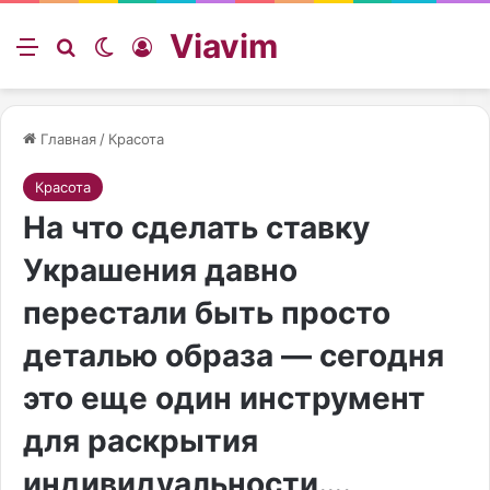
Viavim
Меню
Искать
Switch skin
Войти
Главная
/
Красота
Красота
На что сделать ставку
Украшения давно
перестали быть просто
деталью образа — сегодня
это еще один инструмент
для раскрытия
индивидуальности….