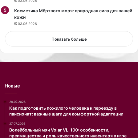
03.06.2026
н
Косметика Мёртвого моря: природная сила для вашей
т
кожи
и
н
03.06.2026
а
К
Показать больше
а
р
н
а
у
х
о
Новые
в
а
)
29.07.2026
п
Как подготовить пожилого человека к переезду в
пансионат: важные шаги для комфортной адаптации
о
к
27.07.2026
а
Волейбольный мяч Volar VL-100: особенности,
з
преимущества и роль качественного инвентаря в игре