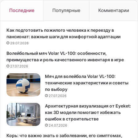
с
о
д
г
Последние
Популярные
Комментарии
а
е
в
р
а
ш
Как подготовить пожилого человека к переезду в
т
а
пансионат: важные шаги для комфортной адаптации
ь
и
29.07.2026
а
п
Волейбольный мяч Volar VL-100: особенности,
н
е
преимущества и роль качественного инвентаря в игре
а
в
л
27.07.2026
и
и
ц
Мяч для волейбола Volar VL-100:
з
а
технические характеристики и советы
ы
В
по выбору
н
а
27.07.2026
а
л
г
я
Архитектурная визуализация от Eyeket:
о
К
как 3D модели помогают избежать
р
а
ошибок в строительстве
м
р
24.07.2026
о
н
Корь: что важно знать о заболевании, его симптомах,
н
а