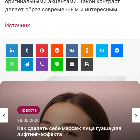
оригинальными акцентами. Такой контраст
делает образ современным и интересным.
Источник
Pinterest
Reddit
Вконтакте
Одноклассники
Skype
Messenger
WhatsApp
Telegram
Viber
Line
Поделиться через электронную почту
Печатать
Красота
26.05.2026
Как сделать себе массаж лица гуаша для
лифтинг-эффекта