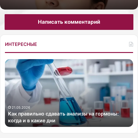
Написать комментарий
ИНТЕРЕСНЫЕ
К
Р
а
о
к
с
п
с
р
и
а
й
в
с
е
и
к
21.05.2026
Как правильно сдавать анализы на гормоны:
л
а
когда и в какие дни
ь
я
н
б
о
л