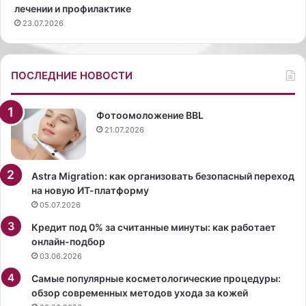
лечении и профилактике
ы
в
23.07.2026
:
а
к
л
о
(
г
н
ПОСЛЕДНИЕ НОВОСТИ
д
а
а
с
и
т
Фотоомоложение BBL
в
о
21.07.2026
к
я
а
щ
к
е
Astra Migration: как организовать безопасный переход
и
е
на новую ИТ-платформу
е
и
05.07.2026
д
м
Кредит под 0% за считанные минуты: как работает
н
я
онлайн-подбор
и
—
03.06.2026
В
а
Самые популярные косметологические процедуры:
л
обзор современных методов ухода за кожей
е