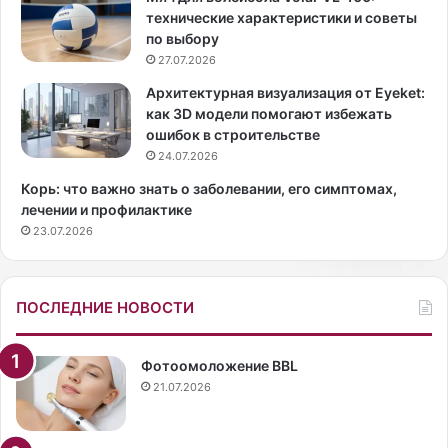
и
в
технические характеристики и советы
я
л
по выбору
Б
е
27.07.2026
о
н
р
у
Архитектурная визуализация от Eyeket:
о
м
как 3D модели помогают избежать
д
и
ошибок в строительстве
и
н
24.07.2026
н
и
Корь: что важно знать о заболевании, его симптомах,
а
с
лечении и профилактике
в
т
23.07.2026
ы
р
ш
а
л
з
а
д
ПОСЛЕДНИЕ НОВОСТИ
н
р
а
а
п
в
Фотоомоложение BBL
у
о
21.07.2026
б
о
л
х