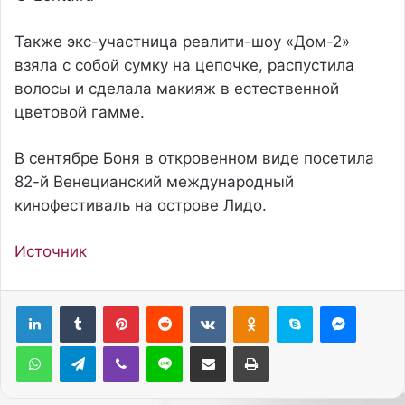
Также экс-участница реалити-шоу «Дом-2»
взяла с собой сумку на цепочке, распустила
волосы и сделала макияж в естественной
цветовой гамме.
В сентябре Боня в откровенном виде посетила
82-й Венецианский международный
кинофестиваль на острове Лидо.
Источник
Pinterest
Reddit
Вконтакте
Одноклассники
Skype
Messenger
WhatsApp
Telegram
Viber
Line
Поделиться через электронную почту
Печатать