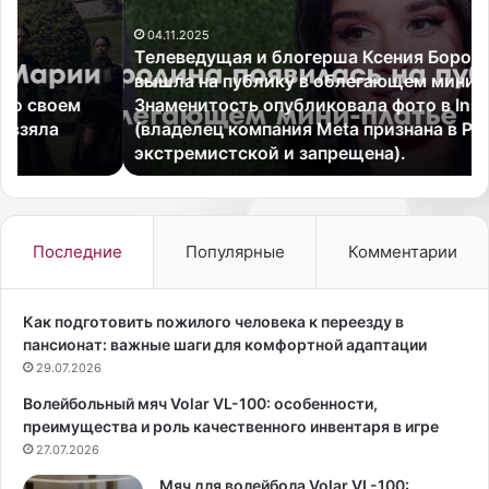
е
о
04.11.2025
в
н
Телеведущая и блогерша Ксения Бородина
е
а
вышла на публику в облегающем мини-платье.
д
в
Знаменитость опубликовала фото в Instagram
у
и
(владелец компания Meta признана в России
щ
р
экстремистской и запрещена).
а
у
я
с
и
н
б
о
л
в
Последние
Популярные
Комментарии
о
о
г
г
е
о
Как подготовить пожилого человека к переезду в
р
т
пансионат: важные шаги для комфортной адаптации
ш
и
29.07.2026
а
п
Волейбольный мяч Volar VL-100: особенности,
К
а
преимущества и роль качественного инвентаря в игре
с
в
е
27.07.2026
ы
н
я
Мяч для волейбола Volar VL-100: