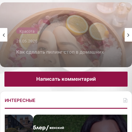
Красота
26.05.2026
Красота
Как сделать себе массаж лица гуаша для
28.05.2026
лифтинг-эффекта
Написать комментарий
Как сделать пилинг стоп в домашних
условиях от трещин
ИНТЕРЕСНЫЕ
Т
К
е
о
л
р