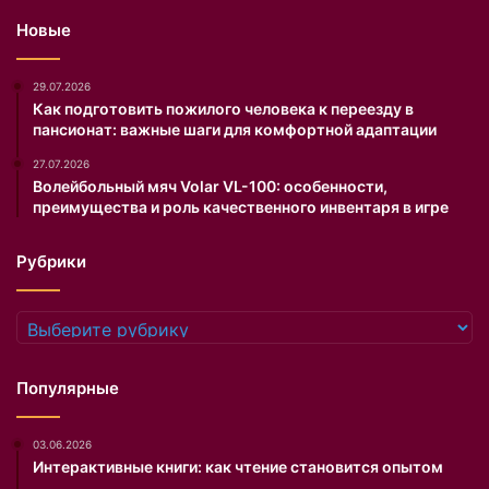
т
о
Новые
ь
б
е
л
.
а
29.07.2026
З
с
Как подготовить пожилого человека к переезду в
пансионат: важные шаги для комфортной адаптации
н
т
а
и
27.07.2026
м
А
Волейбольный мяч Volar VL-100: особенности,
е
л
преимущества и роль качественного инвентаря в игре
н
е
и
к
Рубрики
т
с
о
а
с
н
Рубрики
т
д
ь
р
о
а
Популярные
п
К
у
р
03.06.2026
б
а
Интерактивные книги: как чтение становится опытом
л
в