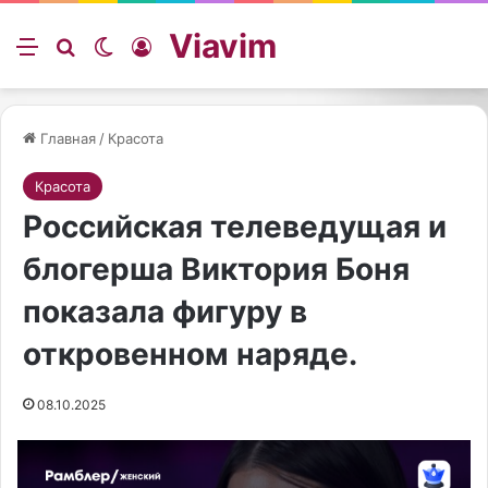
Viavim
Меню
Искать
Switch skin
Войти
Главная
/
Красота
Красота
Российская телеведущая и
блогерша Виктория Боня
показала фигуру в
откровенном наряде.
08.10.2025