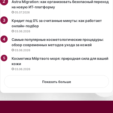
и
р
Astra Migration: как организовать безопасный переход
к
а
на новую ИТ-платформу
у
н
05.07.2026
в
е
Кредит под 0% за считанные минуты: как работает
о
н
онлайн-подбор
б
и
03.06.2026
л
я
е
К
Самые популярные косметологические процедуры:
г
а
обзор современных методов ухода за кожей
а
л
03.06.2026
ю
и
щ
Косметика Мёртвого моря: природная сила для вашей
н
е
кожи
и
м
н
03.06.2026
м
г
и
р
Показать больше
н
а
и
д
-
с
п
к
л
о
а
й