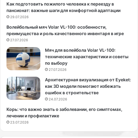
д
з
Как подготовить пожилого человека к переезду в
у
ы
пансионат: важные шаги для комфортной адаптации
щ
к
29.07.2026
а
а
Волейбольный мяч Volar VL-100: особенности,
я
н
преимущества и роль качественного инвентаря в игре
К
т
с
27.07.2026
а
е
И
Мяч для волейбола Volar VL-100:
н
г
технические характеристики и советы
и
о
по выбору
я
р
27.07.2026
Б
я
о
Н
Архитектурная визуализация от Eyeket:
р
и
как 3D модели помогают избежать
о
к
ошибок в строительстве
д
о
24.07.2026
и
л
Корь: что важно знать о заболевании, его симптомах,
н
а
лечении и профилактике
а
е
23.07.2026
о
в
т
а
в
,