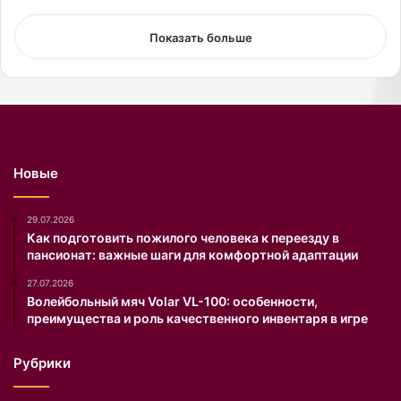
о
а
е
п
Показать больше
й
о
в
д
н
е
е
л
ш
и
н
л
о
а
Новые
с
с
т
ь
и
с
29.07.2026
.
н
Как подготовить пожилого человека к переезду в
пансионат: важные шаги для комфортной адаптации
и
м
27.07.2026
к
Волейбольный мяч Volar VL-100: особенности,
а
преимущества и роль качественного инвентаря в игре
м
и
Рубрики
с
о