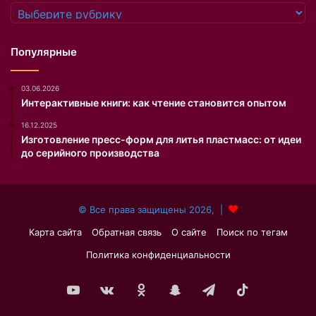
д
Рубрики
н
я
р
Популярные
о
ж
03.06.2026
д
Интерактивные книги: как чтение становится опытом
е
н
16.12.2025
и
Изготовление пресс-форм для литья пластмасс: от идеи
я
до серийного производства
и
х
д
© Все права защищены 2026, |
о
ч
Карта сайта
Обратная связь
О сайте
Поиск по тегам
е
Политика конфиденциальности
р
и
В
YouTube
vk.com
Одноклассники
Snapchat
Telegram
TikTok
е
р