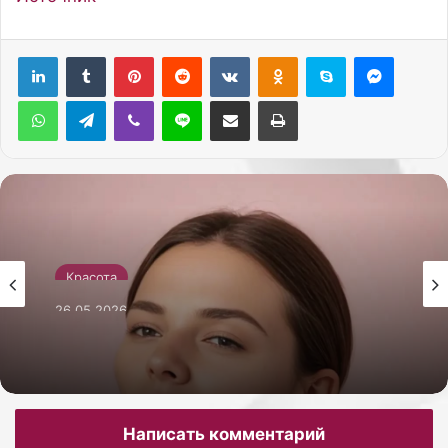
Pinterest
Reddit
Вконтакте
Одноклассники
Skype
Messenger
WhatsApp
Telegram
Viber
Line
Поделиться через электронную почту
Печатать
Красота
26.05.2026
Как сделать себе массаж лица гуаша для
лифтинг-эффекта
Написать комментарий