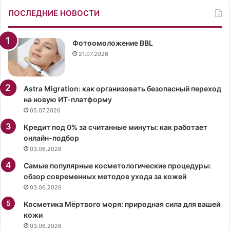
е
п
ПОСЛЕДНИЕ НОВОСТИ
т
е
и
в
л
и
Фотоомоложение BBL
а
ц
21.07.2026
н
а
а
Ю
к
л
Astra Migration: как организовать безопасный переход
о
и
на новую ИТ-платформу
м
я
05.07.2026
м
П
Кредит под 0% за считанные минуты: как работает
е
р
онлайн-подбор
н
о
03.06.2026
т
с
а
к
Самые популярные косметологические процедуры:
р
у
обзор современных методов ухода за кожей
и
р
03.06.2026
и
я
о
Косметика Мёртвого моря: природная сила для вашей
к
с
кожи
о
в
в
03.06.2026