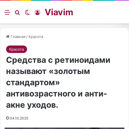
Viavim
Меню
Искать
Switch skin
Войти
Главная
/
Красота
Красота
Средства с ретиноидами
называют «золотым
стандартом»
антивозрастного и анти-
акне уходов.
04.10.2025