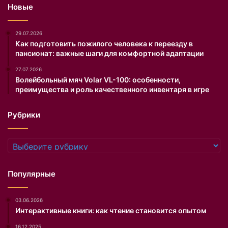
Новые
й
к
р
29.07.2026
е
Как подготовить пожилого человека к переезду в
пансионат: важные шаги для комфортной адаптации
м
.
27.07.2026
О
Волейбольный мяч Volar VL-100: особенности,
б
преимущества и роль качественного инвентаря в игре
э
т
Рубрики
о
м
P
Рубрики
r
a
v
Популярные
d
a
03.06.2026
.
Интерактивные книги: как чтение становится опытом
R
u
16.12.2025