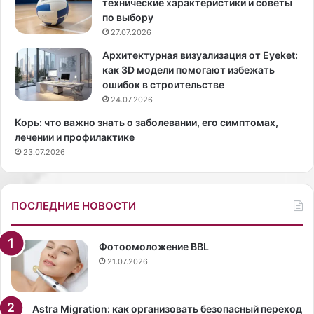
технические характеристики и советы
а
л
по выбору
ж
ь
27.07.2026
н
т
о
а
Архитектурная визуализация от Eyeket:
п
ц
как 3D модели помогают избежать
о
и
ошибок в строительстве
д
и
24.07.2026
г
р
Корь: что важно знать о заболевании, его симптомах,
о
а
лечении и профилактике
т
з
23.07.2026
о
н
в
ы
и
х
т
н
ПОСЛЕДНИЕ НОВОСТИ
ь
а
к
п
о
р
Фотоомоложение BBL
ж
а
21.07.2026
у
в
и
л
н
е
Astra Migration: как организовать безопасный переход