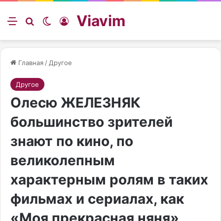
Viavim
Меню
Искать
Switch skin
Войти
Главная
/
Другое
Другое
Олесю ЖЕЛЕЗНЯК
большинство зрителей
знают по кино, по
великолепным
характерным ролям в таких
фильмах и сериалах, как
«Моя прекрасная няня»,