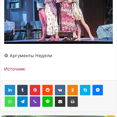
© Аргументы Недели
Источник
Pinterest
Reddit
Вконтакте
Одноклассники
Skype
Messenger
WhatsApp
Telegram
Viber
Line
Поделиться через электронную почту
Печатать