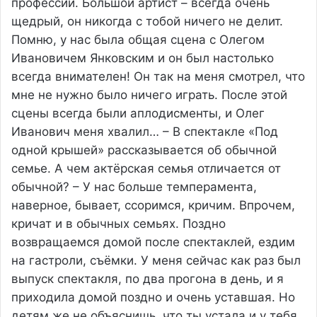
профессии. Большой артист – всегда очень
щедрый, он никогда с тобой ничего не делит.
Помню, у нас была общая сцена с Олегом
Ивановичем Янковским и он был настолько
всегда внимателен! Он так на меня смотрел, что
мне не нужно было ничего играть. После этой
сцены всегда были аплодисменты, и Олег
Иванович меня хвалил… – В спектакле «Под
одной крышей» рассказывается об обычной
семье. А чем актёрская семья отличается от
обычной? – У нас больше темперамента,
наверное, бывает, ссоримся, кричим. Впрочем,
кричат и в обычных семьях. Поздно
возвращаемся домой после спектаклей, ездим
на гастроли, съёмки. У меня сейчас как раз был
выпуск спектакля, по два прогона в день, и я
приходила домой поздно и очень уставшая. Но
детям же не объяснишь, что ты устала и у тебя