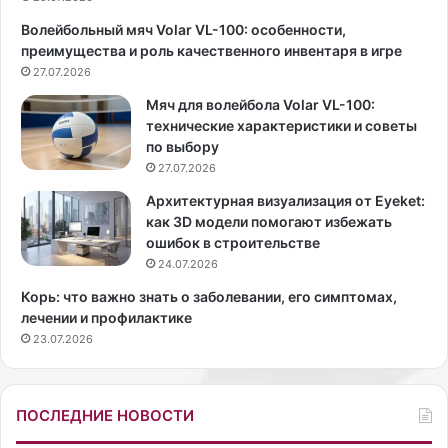
а
ж
Волейбольный мяч Volar VL-100: особенности,
к
л
преимущества и роль качественного инвентаря в игре
т
и
р
27.07.2026
ц
и
а
Мяч для волейбола Volar VL-100:
с
г
технические характеристики и советы
а
у
по выбору
А
а
27.07.2026
р
ш
и
а
Архитектурная визуализация от Eyeket:
а
д
как 3D модели помогают избежать
н
л
ошибок в строительстве
а
я
24.07.2026
Г
л
Корь: что важно знать о заболевании, его симптомах,
р
и
лечении и профилактике
а
ф
23.07.2026
н
т
д
и
е
н
в
г
ПОСЛЕДНИЕ НОВОСТИ
п
-