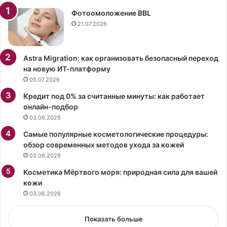
е
э
р
ф
Фотоомоложение BBL
в
ф
21.07.2026
ы
е
е
к
з
т
Astra Migration: как организовать безопасный переход
а
а
на новую ИТ-платформу
т
05.07.2026
р
Кредит под 0% за считанные минуты: как работает
и
онлайн-подбор
г
03.06.2026
о
д
Самые популярные косметологические процедуры:
а
обзор современных методов ухода за кожей
с
03.06.2026
м
е
Косметика Мёртвого моря: природная сила для вашей
н
кожи
и
03.06.2026
л
а
Показать больше
и