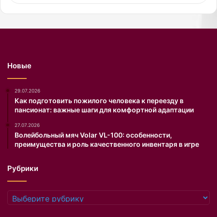
м
и
д
ж
.
П
Новые
у
б
л
29.07.2026
и
Как подготовить пожилого человека к переезду в
пансионат: важные шаги для комфортной адаптации
к
а
27.07.2026
ц
Волейбольный мяч Volar VL-100: особенности,
и
преимущества и роль качественного инвентаря в игре
я
п
Рубрики
о
я
в
Рубрики
и
л