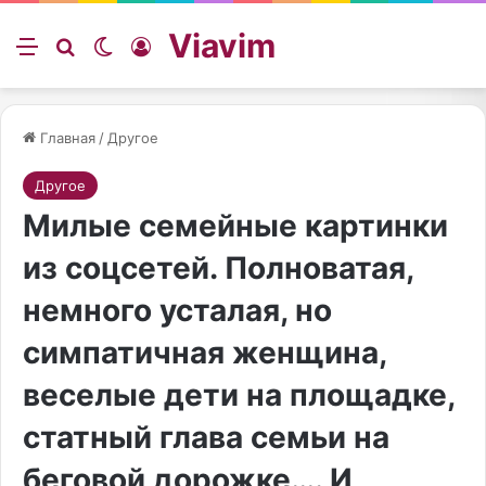
Viavim
Меню
Искать
Switch skin
Войти
Главная
/
Другое
Другое
Милые семейные картинки
из соцсетей. Полноватая,
немного усталая, но
симпатичная женщина,
веселые дети на площадке,
статный глава семьи на
беговой дорожке…. И