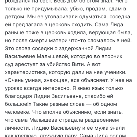
рождался на свет. Весь дом об этом знал. Чего
только не придумывала: убью, продам, сдам в
детдом. Мы ее уговаривали одуматься, соседка
ей предлагала в церковь сходить. Сама Лида
раньше тоже в церковь ходила, верующая была,
но после смерти матери что-то сломалось в ней.
Это слова соседки о задержанной Лидии
Васильевне Малышевой, которую во вторник
суд арестует за убийство Вити. А вот
характеристика, которую дали на нее ученики.
«Очень умная, знающая, все объясняет. У нее на
уроках всегда интересно. Я знаю язык только
благодаря Лидии Васильевне, спасибо ей
большое!» Такие разные слова — об одном
человеке. Что вполне объяснимо, если знать,
что сама Малышева страдала раздвоением
личности. Лидию Васильевну и ее мужа знали
как крепкую, дружную пару. Сама Лида родом