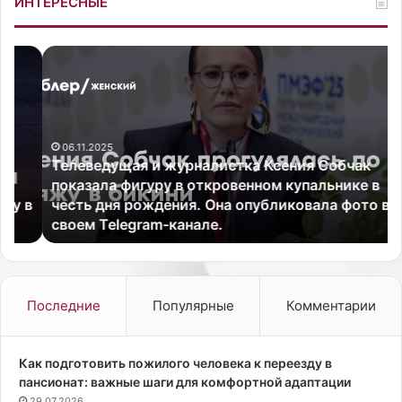
ИНТЕРЕСНЫЕ
Т
Р
е
е
л
а
е
к
в
т
06.11.2025
е
о
Телеведущая и журналистка Ксения Собчак
д
р
показала фигуру в откровенном купальнике в
у
ы
в
честь дня рождения. Она опубликовала фото в
щ
ж
своем Telegram-канале.
а
у
я
р
и
н
ж
а
у
л
Последние
Популярные
Комментарии
р
а
н
V
а
o
Как подготовить пожилого человека к переезду в
л
g
пансионат: важные шаги для комфортной адаптации
и
u
29.07.2026