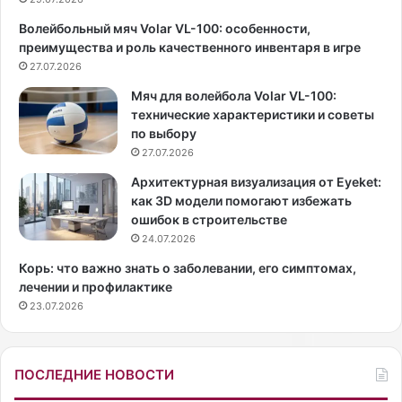
с
e
Волейбольный мяч Volar VL-100: особенности,
т
п
преимущества и роль качественного инвентаря в игре
к
р
а
27.07.2026
е
К
д
Мяч для волейбола Volar VL-100:
с
р
технические характеристики и советы
е
е
по выбору
н
к
27.07.2026
и
л
я
и
Архитектурная визуализация от Eyeket:
С
п
как 3D модели помогают избежать
о
о
ошибок в строительстве
б
п
24.07.2026
ч
у
Корь: что важно знать о заболевании, его симптомах,
а
л
лечении и профилактике
к
я
23.07.2026
п
р
о
н
к
о
а
с
ПОСЛЕДНИЕ НОВОСТИ
з
т