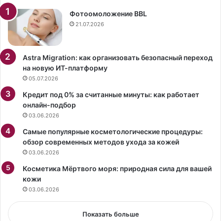
а
ь
л
л
Фотоомоложение BBL
а
ю
21.07.2026
ф
б
и
и
г
м
Astra Migration: как организовать безопасный переход
у
о
на новую ИТ-платформу
р
м
05.07.2026
у
у
Кредит под 0% за считанные минуты: как работает
в
п
онлайн-подбор
о
а
03.06.2026
т
л
к
ь
Самые популярные косметологические процедуры:
р
т
обзор современных методов ухода за кожей
о
о
03.06.2026
в
б
е
Косметика Мёртвого моря: природная сила для вашей
р
н
кожи
и
н
т
03.06.2026
о
а
м
н
Показать больше
к
с