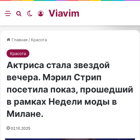
Viavim
Меню
Искать
Switch skin
Войти
Главная
/
Красота
Красота
Актриса стала звездой
вечера. Мэрил Стрип
посетила показ, прошедший
в рамках Недели моды в
Милане.
02.10.2025