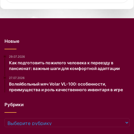
у
к
п
о
а
й
л
с
ь
у
н
п
Новые
и
е
к
р
е
м
29.07.2026
в
о
Как подготовить пожилого человека к переезду в
пансионат: важные шаги для комфортной адаптации
ч
д
е
е
27.07.2026
с
л
Волейбольный мяч Volar VL-100: особенности,
т
и
преимущества и роль качественного инвентаря в игре
ь
К
д
е
Рубрики
н
й
я
т
р
М
Рубрики
о
о
ж
с