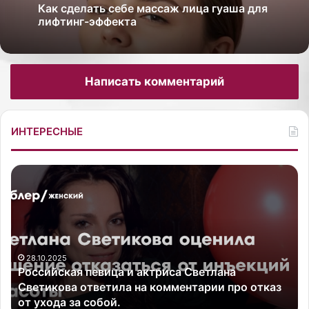
Как сделать себе массаж лица гуаша для
лифтинг-эффекта
Написать комментарий
ИНТЕРЕСНЫЕ
Р
А
о
м
с
е
с
р
и
и
й
к
с
28.10.2025
а
Российская певица и актриса Светлана
к
н
Светикова ответила на комментарии про отказ
а
с
от ухода за собой.
я
к