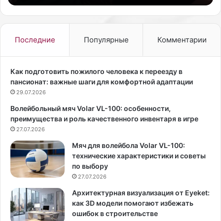
п
а
е
я
в
а
и
к
Последние
Популярные
Комментарии
ц
т
а
р
и
и
Как подготовить пожилого человека к переезду в
а
с
пансионат: важные шаги для комфортной адаптации
к
а
29.07.2026
т
С
Волейбольный мяч Volar VL-100: особенности,
р
и
преимущества и роль качественного инвентаря в игре
и
д
с
27.07.2026
н
а
и
Мяч для волейбола Volar VL-100:
С
С
технические характеристики и советы
в
у
по выбору
е
и
27.07.2026
т
н
л
и
Архитектурная визуализация от Eyeket:
а
,
как 3D модели помогают избежать
н
к
ошибок в строительстве