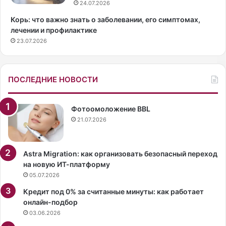
а
о
24.07.2026
С
т
Корь: что важно знать о заболевании, его симптомах,
в
о
лечении и профилактике
е
р
23.07.2026
т
у
и
ю
к
о
о
б
ПОСЛЕДНИЕ НОВОСТИ
в
в
а
и
о
н
Фотоомоложение BBL
т
и
21.07.2026
в
л
е
и
т
в
Astra Migration: как организовать безопасный переход
и
р
на новую ИТ-платформу
л
а
05.07.2026
а
с
Кредит под 0% за считанные минуты: как работает
н
и
онлайн-подбор
а
з
03.06.2026
к
м
о
е