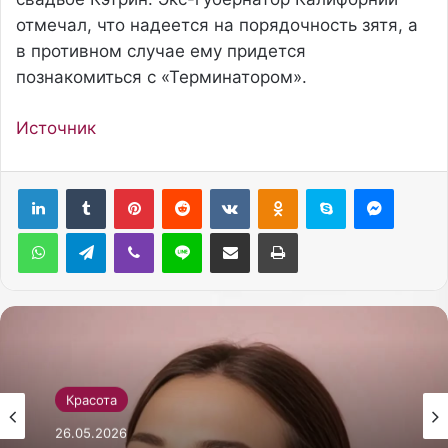
отмечал, что надеется на порядочность зятя, а
в противном случае ему придется
познакомиться с «Терминатором».
Источник
Pinterest
Reddit
Вконтакте
Одноклассники
Skype
Messenger
WhatsApp
Telegram
Viber
Line
Поделиться через электронную почту
Печатать
Красота
26.05.2026