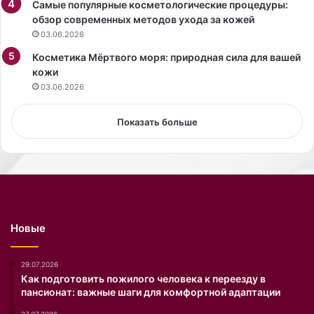
Самые популярные косметологические процедуры:
м
и
обзор современных методов ухода за кожей
м
з
03.06.2026
е
-
н
Косметика Мёртвого моря: природная сила для вашей
з
т
кожи
а
а
р
03.06.2026
р
е
и
к
Показать больше
и
л
п
а
р
м
о
н
о
о
т
г
к
о
Новые
а
р
з
о
о
л
29.07.2026
т
и
Как подготовить пожилого человека к переезду в
пансионат: важные шаги для комфортной адаптации
у
к
х
а
27.07.2026