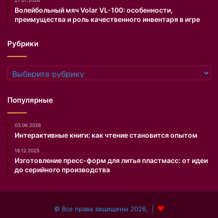
о
с
Волейбольный мяч Volar VL-100: особенности,
д
м
преимущества и роль качественного инвентаря в игре
а
о
з
д
Рубрики
а
н
с
ы
о
м
Рубрики
б
б
о
р
й
е
Популярные
.
н
д
03.06.2026
о
Интерактивные книги: как чтение становится опытом
м
A
16.12.2025
m
Изготовление пресс-форм для литья пластмасс: от идеи
e
до серийного производства
r
i
c
© Все права защищены 2026, |
a