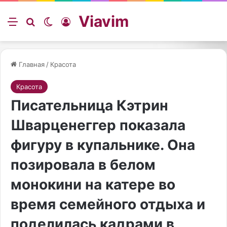
Viavim
Меню
Искать
Switch skin
Войти
Главная
/
Красота
Красота
Писательница Кэтрин
Шварценеггер показала
фигуру в купальнике. Она
позировала в белом
монокини на катере во
время семейного отдыха и
поделилась кадрами в