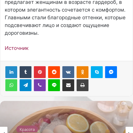
предлагает женщинам в возрасте гардероб, в
котором элегантность сочетается с комфортом.
Главными стали благородные оттенки, которые
подсвечивают лицо и создают ощущение
дороговизны.
Источник
Pinterest
Reddit
Вконтакте
Одноклассники
Skype
Messenger
WhatsApp
Telegram
Viber
Line
Поделиться через электронную почту
Печатать
Красота