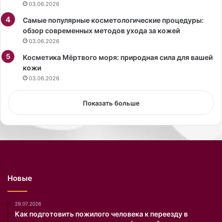
03.06.2026
о
и
к
я
Самые популярные косметологические процедуры:
т
.
обзор современных методов ухода за кожей
я
П
03.06.2026
б
р
р
Косметика Мёртвого моря: природная сила для вашей
и
я
кожи
г
и
л
03.06.2026
р
а
а
ш
Показать больше
с
е
п
н
о
н
л
ы
о
е
ж
г
и
о
Новые
т
с
с
т
я
и
29.07.2026
н
у
Как подготовить пожилого человека к переезду в