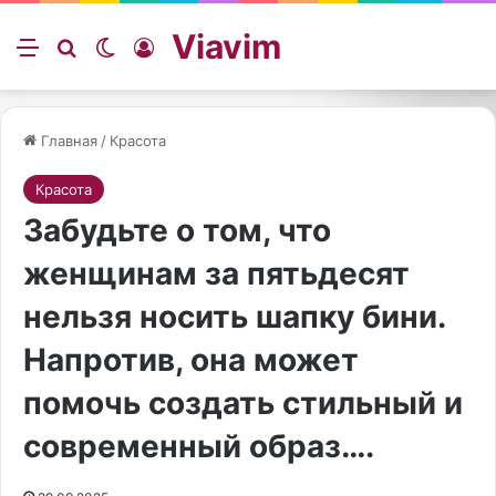
Viavim
Меню
Искать
Switch skin
Войти
Главная
/
Красота
Красота
Забудьте о том, что
женщинам за пятьдесят
нельзя носить шапку бини.
Напротив, она может
помочь создать стильный и
современный образ….