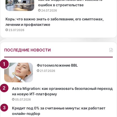
Б
л
ошибок в строительстве
о
с
24.07.2026
р
в
Корь: что важно знать о заболевании, его симптомах,
у
о
лечении и профилактике
б
й
23.07.2026
у
п
д
е
е
р
т
в
ПОСЛЕДНИЕ НОВОСТИ
р
ы
а
й
б
д
Фотоомоложение BBL
о
е
21.07.2026
т
н
а
ь
т
р
Astra Migration: как организовать безопасный переход
ь
о
на новую ИТ-платформу
д
ж
05.07.2026
о
д
Кредит под 0% за считанные минуты: как работает
1
е
онлайн-подбор
7
н