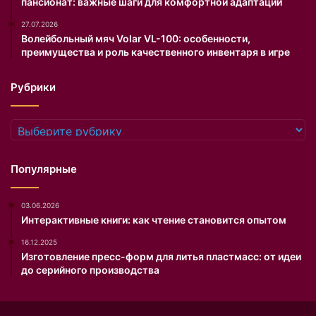
пансионат: важные шаги для комфортной адаптации
а
в
п
и
27.07.2026
а
д
Волейбольный мяч Volar VL-100: особенности,
р
е
преимущества и роль качественного инвентаря в игре
к
л
о
и
Рубрики
в
ш
к
о
е
у
Рубрики
Д
р
в
о
о
б
Популярные
р
о
ц
т
03.06.2026
а
о
Интерактивные книги: как чтение становится опытом
к
в
у
и
16.12.2025
л
б
Изготовление пресс-форм для литья пластмасс: от идеи
ь
и
до серийного производства
т
т
у
в
р
у