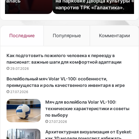
на парковке Дворца культуры «Строитель»,
н
й
напротив ТРК «Галактика».
о
«
й
М
з
о
д
т
р
о
Последние
Популярные
Комментарии
а
р
в
ы
п
О
Как подготовить пожилого человека к переезду в
у
к
пансионат: важные шаги для комфортной адаптации
н
т
29.07.2026
к
я
Волейбольный мяч Volar VL-100: особенности,
т
б
преимущества и роль качественного инвентаря в игре
в
р
С
27.07.2026
я
о
»
Мяч для волейбола Volar VL-100:
с
о
технические характеристики и советы
н
т
по выбору
о
м
27.07.2026
в
е
о
т
Архитектурная визуализация от Eyeket:
м
и
как 3D модели помогают избежать