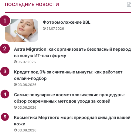
н
ь
ПОСЛЕДНИЕ НОВОСТИ
ы
в
е
г
м
а
Фотоомоложение BBL
е
р
21.07.2026
т
д
о
е
д
р
Astra Migration: как организовать безопасный переход
ы
о
на новую ИТ-платформу
в
б
05.07.2026
о
е
Кредит под 0% за считанные минуты: как работает
с
м
онлайн-подбор
с
о
03.06.2026
т
д
а
н
Самые популярные косметологические процедуры:
н
и
обзор современных методов ухода за кожей
о
ц
03.06.2026
в
.
л
Косметика Мёртвого моря: природная сила для вашей
е
кожи
н
03.06.2026