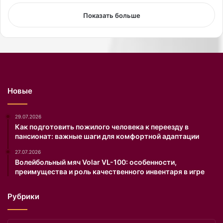
и
я
Показать больше
м
о
л
о
д
о
с
Новые
т
и
.
29.07.2026
Как подготовить пожилого человека к переезду в
пансионат: важные шаги для комфортной адаптации
27.07.2026
Волейбольный мяч Volar VL-100: особенности,
преимущества и роль качественного инвентаря в игре
Рубрики