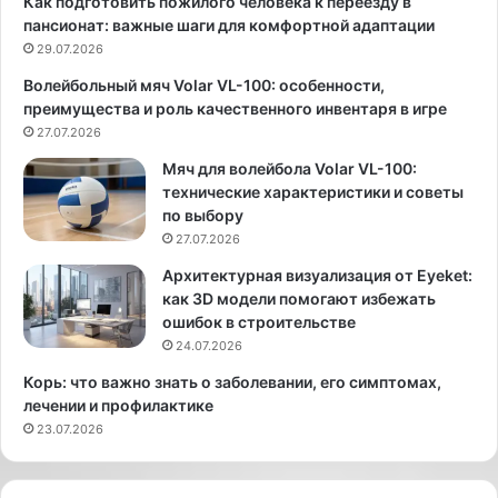
Как подготовить пожилого человека к переезду в
г
п
пансионат: важные шаги для комфортной адаптации
и
в
29.07.2026
я
с
Волейбольный мяч Volar VL-100: особенности,
п
е
преимущества и роль качественного инвентаря в игре
р
ч
е
27.07.2026
а
д
щ
Мяч для волейбола Volar VL-100:
л
е
технические характеристики и советы
а
м
по выбору
г
о
27.07.2026
а
ж
е
н
Архитектурная визуализация от Eyeket:
т
о
как 3D модели помогают избежать
э
в
ошибок в строительстве
ф
с
24.07.2026
ф
т
Корь: что важно знать о заболевании, его симптомах,
е
р
лечении и профилактике
к
е
23.07.2026
т
т
и
и
в
т