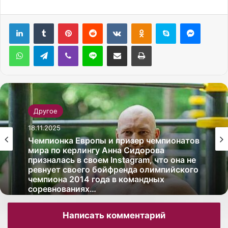
Pinterest
Reddit
Вконтакте
Одноклассники
Skype
Messenger
WhatsApp
Telegram
Viber
Line
Поделиться через электронную почту
Печатать
Другое
18.11.2025
Чемпионка Европы и призер чемпионатов
мира по керлингу Анна Сидорова
призналась в своем Instagram, что она не
ревнует своего бойфренда олимпийского
чемпиона 2014 года в командных
соревнованиях…
Написать комментарий