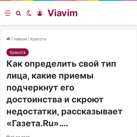
Viavim
Меню
Искать
Switch skin
Войти
Главная
/
Красота
Красота
Как определить свой тип
лица, какие приемы
подчеркнут его
достоинства и скроют
недостатки, рассказывает
«Газета.Ru»….